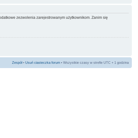
ć dodatkowe zezwolenia zarejestrowanym użytkownikom. Zanim się
Zespół
•
Usuń ciasteczka forum
• Wszystkie czasy w strefie UTC + 1 godzina