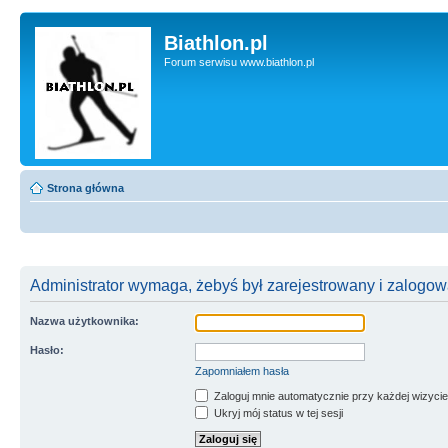
Biathlon.pl
Forum serwisu www.biathlon.pl
Strona główna
Administrator wymaga, żebyś był zarejestrowany i zalogowa
Nazwa użytkownika:
Hasło:
Zapomniałem hasła
Zaloguj mnie automatycznie przy każdej wizycie
Ukryj mój status w tej sesji