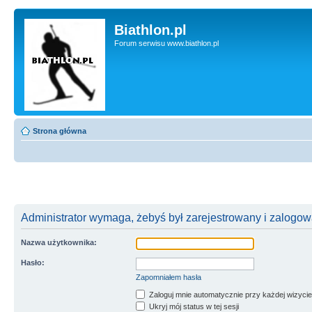
Biathlon.pl
Forum serwisu www.biathlon.pl
Strona główna
Administrator wymaga, żebyś był zarejestrowany i zalogowa
Nazwa użytkownika:
Hasło:
Zapomniałem hasła
Zaloguj mnie automatycznie przy każdej wizycie
Ukryj mój status w tej sesji