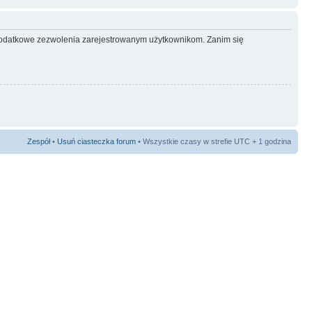
ć dodatkowe zezwolenia zarejestrowanym użytkownikom. Zanim się
Zespół
•
Usuń ciasteczka forum
• Wszystkie czasy w strefie UTC + 1 godzina