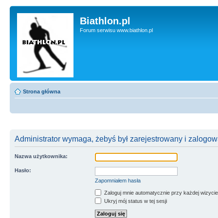
Biathlon.pl
Forum serwisu www.biathlon.pl
Strona główna
Administrator wymaga, żebyś był zarejestrowany i zalogowa
Nazwa użytkownika:
Hasło:
Zapomniałem hasła
Zaloguj mnie automatycznie przy każdej wizycie
Ukryj mój status w tej sesji