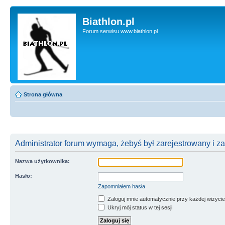
Biathlon.pl
Forum serwisu www.biathlon.pl
Strona główna
Administrator forum wymaga, żebyś był zarejestrowany i z
Nazwa użytkownika:
Hasło:
Zapomniałem hasła
Zaloguj mnie automatycznie przy każdej wizycie
Ukryj mój status w tej sesji