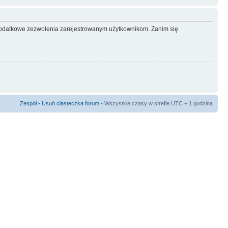
ć dodatkowe zezwolenia zarejestrowanym użytkownikom. Zanim się
Zespół
•
Usuń ciasteczka forum
• Wszystkie czasy w strefie UTC + 1 godzina