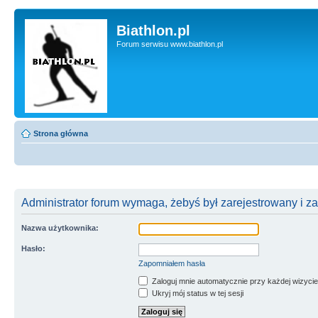
Biathlon.pl
Forum serwisu www.biathlon.pl
Strona główna
Administrator forum wymaga, żebyś był zarejestrowany i z
Nazwa użytkownika:
Hasło:
Zapomniałem hasła
Zaloguj mnie automatycznie przy każdej wizycie
Ukryj mój status w tej sesji