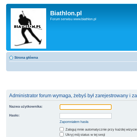
Biathlon.pl
Forum serwisu www.biathlon.pl
Strona główna
Administrator forum wymaga, żebyś był zarejestrowany i z
Nazwa użytkownika:
Hasło:
Zapomniałem hasła
Zaloguj mnie automatycznie przy każdej wizycie
Ukryj mój status w tej sesji