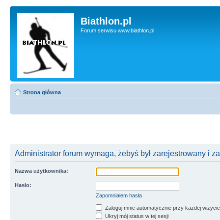
Biathlon.pl
Forum serwisu www.biathlon.pl
Strona główna
Administrator forum wymaga, żebyś był zarejestrowany i z
Nazwa użytkownika:
Hasło:
Zapomniałem hasła
Zaloguj mnie automatycznie przy każdej wizycie
Ukryj mój status w tej sesji