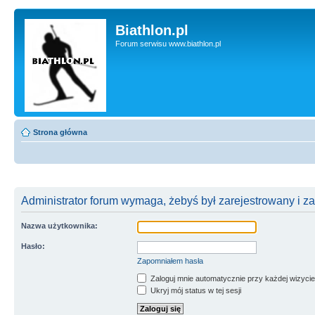
Biathlon.pl
Forum serwisu www.biathlon.pl
Strona główna
Administrator forum wymaga, żebyś był zarejestrowany i z
Nazwa użytkownika:
Hasło:
Zapomniałem hasła
Zaloguj mnie automatycznie przy każdej wizycie
Ukryj mój status w tej sesji