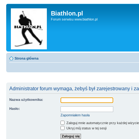
Biathlon.pl
Forum serwisu www.biathlon.pl
Strona główna
Administrator forum wymaga, żebyś był zarejestrowany i z
Nazwa użytkownika:
Hasło:
Zapomniałem hasła
Zaloguj mnie automatycznie przy każdej wizycie
Ukryj mój status w tej sesji