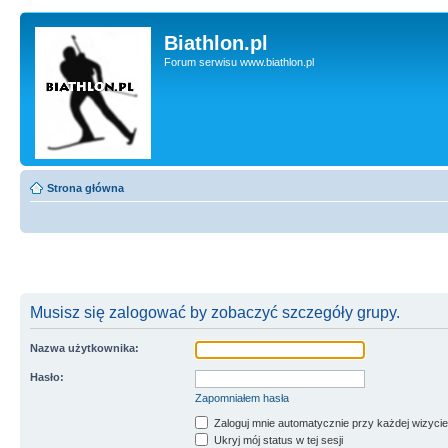
Biathlon.pl
Forum serwisu www.biathlon.pl
Strona główna
Musisz się zalogować by zobaczyć szczegóły grupy.
Nazwa użytkownika:
Hasło:
Zapomniałem hasła
Zaloguj mnie automatycznie przy każdej wizycie
Ukryj mój status w tej sesji