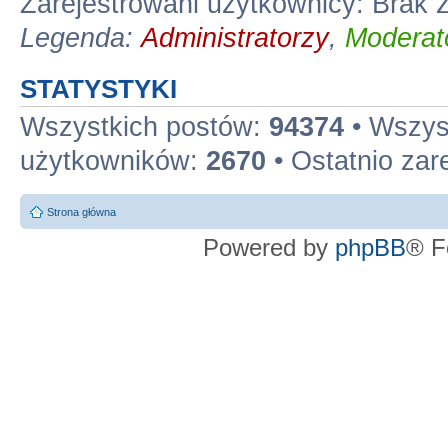
Zarejestrowani użytkownicy: Brak
Legenda:
Administratorzy
,
Moderato
STATYSTYKI
Wszystkich postów:
94374
• Wszys
użytkowników:
2670
• Ostatnio zar
Strona główna
Powered by
phpBB
® F