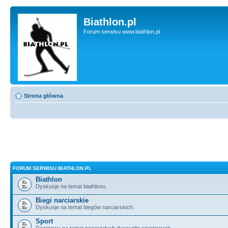
Biathlon.pl
Forum serwisu www.biathlon.pl
Strona główna
FORUM SERWISU BIATHLON.PL
Biathlon
Dyskusje na temat biathlonu.
Biegi narciarskie
Dyskusje na temat biegów narciarskich.
Sport
Rozmowy na temat pozostałych dyscyplin sportowych.