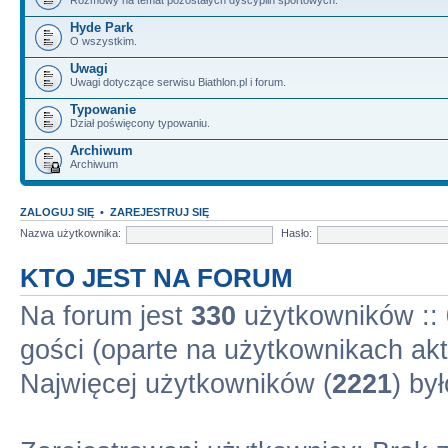
Hyde Park
O wszystkim.
Uwagi
Uwagi dotyczące serwisu Biathlon.pl i forum.
Typowanie
Dział poświęcony typowaniu.
Archiwum
Archiwum
ZALOGUJ SIĘ
•
ZAREJESTRUJ SIĘ
Nazwa użytkownika:
Hasło:
KTO JEST NA FORUM
Na forum jest
330
użytkowników :: 
gości (oparte na użytkownikach akt
Najwięcej użytkowników (
2221
) by