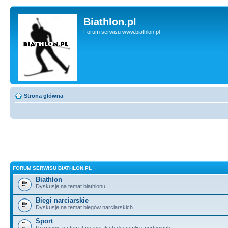
Biathlon.pl
Forum serwisu www.biathlon.pl
Strona główna
FORUM SERWISU BIATHLON.PL
Biathlon
Dyskusje na temat biathlonu.
Biegi narciarskie
Dyskusje na temat biegów narciarskich.
Sport
Rozmowy na temat pozostałych dyscyplin sportowych.