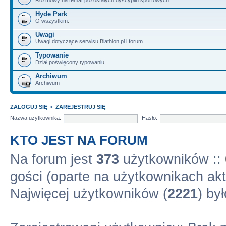
Hyde Park
O wszystkim.
Uwagi
Uwagi dotyczące serwisu Biathlon.pl i forum.
Typowanie
Dział poświęcony typowaniu.
Archiwum
Archiwum
ZALOGUJ SIĘ
•
ZAREJESTRUJ SIĘ
Nazwa użytkownika:
Hasło:
KTO JEST NA FORUM
Na forum jest
373
użytkowników :: 
gości (oparte na użytkownikach akt
Najwięcej użytkowników (
2221
) by