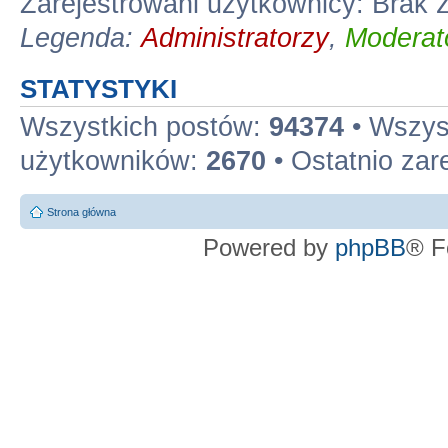
Zarejestrowani użytkownicy: Brak
Legenda:
Administratorzy
,
Moderato
STATYSTYKI
Wszystkich postów:
94374
• Wszys
użytkowników:
2670
• Ostatnio zar
Strona główna
Powered by
phpBB
® F