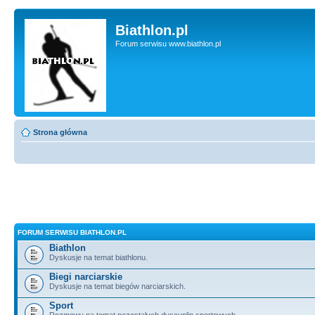
Biathlon.pl
Forum serwisu www.biathlon.pl
Strona główna
FORUM SERWISU BIATHLON.PL
Biathlon
Dyskusje na temat biathlonu.
Biegi narciarskie
Dyskusje na temat biegów narciarskich.
Sport
Rozmowy na temat pozostałych dyscyplin sportowych.