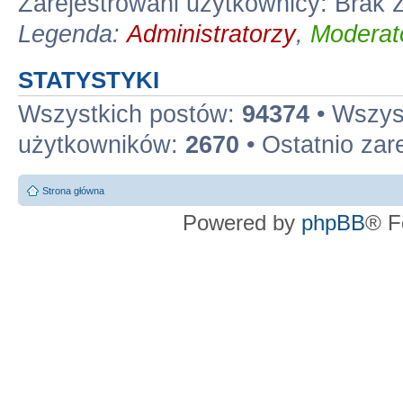
Zarejestrowani użytkownicy: Brak
Legenda:
Administratorzy
,
Moderato
STATYSTYKI
Wszystkich postów:
94374
• Wszys
użytkowników:
2670
• Ostatnio zar
Strona główna
Powered by
phpBB
® F