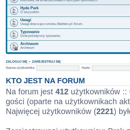
Hyde Park
O wszystkim.
Uwagi
Uwagi dotyczące serwisu Biathlon.pl i forum.
Typowanie
Dział poświęcony typowaniu.
Archiwum
Archiwum
ZALOGUJ SIĘ
•
ZAREJESTRUJ SIĘ
Nazwa użytkownika:
Hasło:
KTO JEST NA FORUM
Na forum jest
412
użytkowników :: 
gości (oparte na użytkownikach akt
Najwięcej użytkowników (
2221
) by