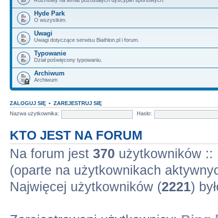
Hyde Park
O wszystkim.
Uwagi
Uwagi dotyczące serwisu Biathlon.pl i forum.
Typowanie
Dział poświęcony typowaniu.
Archiwum
Archiwum
ZALOGUJ SIĘ
•
ZAREJESTRUJ SIĘ
Nazwa użytkownika:
Hasło:
KTO JEST NA FORUM
Na forum jest
370
użytkowników :: 1
(oparte na użytkownikach aktywnyc
Najwięcej użytkowników (
2221
) by