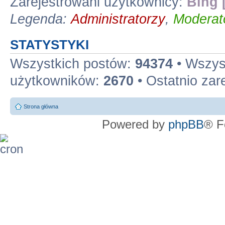
Zarejestrowani użytkownicy:
Bing 
Legenda:
Administratorzy
,
Moderato
STATYSTYKI
Wszystkich postów:
94374
• Wszys
użytkowników:
2670
• Ostatnio zar
Strona główna
Powered by
phpBB
® F