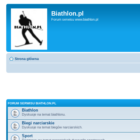
Biathlon.pl
Forum serwisu www.biathlon.pl
Strona główna
FORUM SERWISU BIATHLON.PL
Biathlon
Dyskusje na temat biathlonu.
Biegi narciarskie
Dyskusje na temat biegów narciarskich.
Sport
Rozmowy na temat pozostałych dyscyplin sportowych.