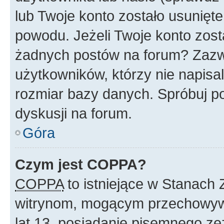
lub Twoje konto zostało usunięte
powodu. Jeżeli Twoje konto zost
żadnych postów na forum? Zazw
użytkowników, którzy nie napisa
rozmiar bazy danych. Spróbuj po
dyskusji na forum.
Góra
Czym jest COPPA?
COPPA
to istniejące w Stanach
witrynom, mogącym przechowywa
lat 13, posiadanie pisemnego z