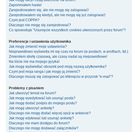
Jak mogę ukryć moją obecność na forum?
Zapomniałem hasła!
Zarejestrowałem się, ale nie mogę się zalogować!
Zarejestrowałem się kiedyś, ale nie mogę się już zalogować!
Czym jest COPPA?
Dlaczego nie mogę się zarejestrować?
Co spowoduje "Usunięcie wszystkich cookies utworzonych przez forum"?
Preferencje i ustawienia użytkownika
Jak mogę zmienić moje ustawienia?
Nieprawidłowo wyświetla mi się czas na forum (w postach, w profilach, itd.)
Zmieniłem strefę czasową, ale czasy nadal są nieprawidłowe!
Na liście nie ma mojego języka!
Jak mogę wyświetlać obrazek pod moją nazwą użytkownika?
Czym jest moja ranga i jak mogę ją zmienić?
Dlaczego muszę się zalogować po kliknięciu w przycisk "e-mail"?
Problemy z pisaniem
Jak utworzyć temat na forum?
Jak mogę wyedytować lub usunąć posta?
Jak mogę dodać podpis do mojego postu?
Jak mogę utworzyć ankietę?
Dlaczego nie mogę dodać więcej opcji w ankiecie?
Jak mogę edytować lub usunąć ankietę?
Dlaczego nie mam dostępu do forum?
Dlaczego nie mogę dodawać załączników?