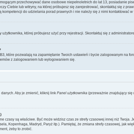
, mogącym przechowywać dane osobowe niepełnoletnich do lat 13, posiadanie pi
yczy Ciebie lub witryny, na której próbujesz się zarejestrować, skontaktuj się z pr
 kompetencji do udzielania porad prawnych i nie należy się z nimi kontaktować w te
użytkownika, której próbujesz użyć przy rejestracji. Skontaktuj się z administrat
?
, które pozwalają na zapamiętanie Twoich ustawień i bycie zalogowanym na forum
blemów z zalogowaniem lub wylogowaniem się.
danych. Aby je zmienić, kliknij link
Panel użytkownika
(przeważnie znajdujący się n
)
czasy są właściwe. Być może widzisz czas ze strefy czasowej innej niż Twoja. Jeże
sela, Kopenhaga, Madryd, Paryż itp.). Pamiętaj, że zmiana strefy czasowej, jak 
ment, żeby to zrobić.