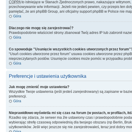
COPPA
to istniejące w Stanach Zjednoczonych prawo, nakazujące witrynom
przechowywanie w/w informacji. Jeżeli nie jesteś pewien, czy przepis ten dot
pamiętać, że ani phpBB Group, ani oficjalny support phpBB w Polsce nie mają
Góra
Dlaczego nie mogę się zarejestrować?
Prawdopodobnie właściciel strony zbanował Twój adres IP lub zabronił nazwy 
Góra
Co spowoduje "Usunięcie wszystkich cookies utworzonych przez forum"
“Usuń cookies utworzone przez forum” usuwa cookies utworzone przez phpBB3
nieprzeczytanych postów. Usunięcie cookies może pomóc w przypadku pro
Góra
Preferencje i ustawienia użytkownika
Jak mogę zmienić moje ustawienia?
Wszystkie Twoje ustawienia (jeśli jesteś zarejestrowany) są zapisane w bazie 
preferencji.
Góra
Nieprawidłowo wyświetla mi się czas na forum (w postach, w profilach, itd.
Rzadko się zdarza, że serwer ma źle ustawiony czas i prawdopodobnie podane 
wybierając strefę czasową odpowiednią dla twojego obszaru (np Berlin, Bruk
użytkowników. Jeśli więc jeszcze się nie zarejestrowałeś, teraz jest dobry mo
Góra