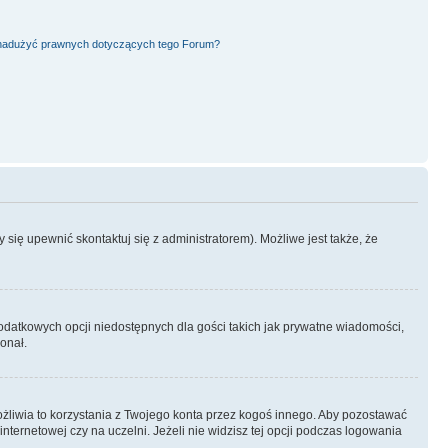
nadużyć prawnych dotyczących tego Forum?
się upewnić skontaktuj się z administratorem). Możliwe jest także, że
dodatkowych opcji niedostępnych dla gości takich jak prywatne wiadomości,
onał.
żliwia to korzystania z Twojego konta przez kogoś innego. Aby pozostawać
ternetowej czy na uczelni. Jeżeli nie widzisz tej opcji podczas logowania