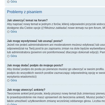
Góra
Problemy z pisaniem
Jak utworzyć temat na forum?
Aby napisać nowy temat w jednym z forów, kliknij odpowiedni przycisk widoc
dostępne dla Ciebie opcje ((
YMożesz zakładać nowe tematy na tym forum, Mo
Góra
Jak mogę wyedytować lub usunąć posta?
Jeżeli nie jesteś administratorem ani moderatorem możesz edytować lub usuwać
odpowiedział na Twój post to po zapisaniu zmian na dole będzie wyświetlana 
lub administratora (powinni oni poinformować dlaczego dokonali edycji). Pam
Góra
Jak mogę dodać podpis do mojego postu?
Aby dodać podpis do postu po pierwsze musisz go utworzyć w swoim profilu.
podpis do wszystkich swoich postów zaznaczając odpowiednią opcję w swoi
wysyłania wiadomości)
Góra
Jak mogę utworzyć ankietę?
Tworzenie ankiet jest proste, kiedy piszesz nowy temat (lub zmieniasz pier
to prawdopodobnie nie masz uprawnień do tworzenia ankiet). Musisz podać tyt
także umożliwić użytkownikom zmianę wcześniej oddanego głosu. Liczba możl
Góra