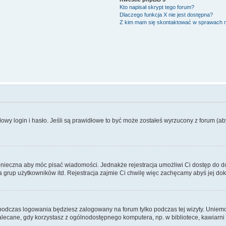
Kto napisał skrypt tego forum?
Dlaczego funkcja X nie jest dostępna?
Z kim mam się skontaktować w sprawach 
wy login i hasło. Jeśli są prawidłowe to być może zostałeś wyrzucony z forum (aby 
 konieczna aby móc pisać wiadomości. Jednakże rejestracja umożliwi Ci dostęp do 
 grup użytkowników itd. Rejestracja zajmie Ci chwilę więc zachęcamy abyś jej dok
odczas logowania będziesz zalogowany na forum tylko podczas tej wizyty. Uniemo
ecane, gdy korzystasz z ogólnodostępnego komputera, np. w bibliotece, kawiarni in