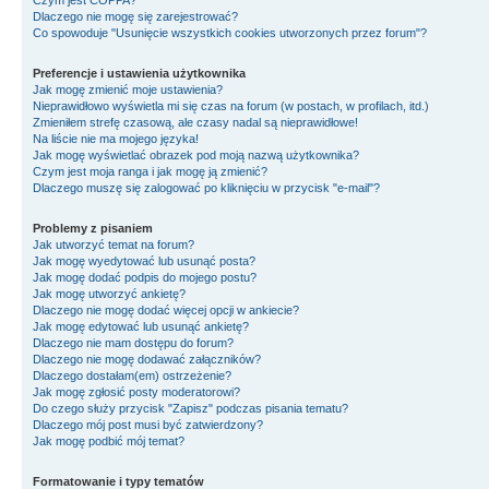
Czym jest COPPA?
Dlaczego nie mogę się zarejestrować?
Co spowoduje "Usunięcie wszystkich cookies utworzonych przez forum"?
Preferencje i ustawienia użytkownika
Jak mogę zmienić moje ustawienia?
Nieprawidłowo wyświetla mi się czas na forum (w postach, w profilach, itd.)
Zmieniłem strefę czasową, ale czasy nadal są nieprawidłowe!
Na liście nie ma mojego języka!
Jak mogę wyświetlać obrazek pod moją nazwą użytkownika?
Czym jest moja ranga i jak mogę ją zmienić?
Dlaczego muszę się zalogować po kliknięciu w przycisk "e-mail"?
Problemy z pisaniem
Jak utworzyć temat na forum?
Jak mogę wyedytować lub usunąć posta?
Jak mogę dodać podpis do mojego postu?
Jak mogę utworzyć ankietę?
Dlaczego nie mogę dodać więcej opcji w ankiecie?
Jak mogę edytować lub usunąć ankietę?
Dlaczego nie mam dostępu do forum?
Dlaczego nie mogę dodawać załączników?
Dlaczego dostałam(em) ostrzeżenie?
Jak mogę zgłosić posty moderatorowi?
Do czego służy przycisk "Zapisz" podczas pisania tematu?
Dlaczego mój post musi być zatwierdzony?
Jak mogę podbić mój temat?
Formatowanie i typy tematów