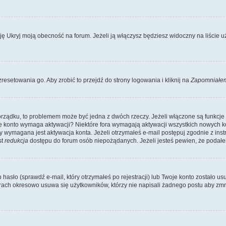
Ukryj moją obecność na forum. Jeżeli ją włączysz będziesz widoczny na liście uży
resetowania go. Aby zrobić to przejdź do strony logowania i kliknij na
Zapomniałem
porządku, to problemem może być jedna z dwóch rzeczy. Jeżeli włączone są funkcj
twoje konto wymaga aktywacji? Niektóre fora wymagają aktywacji wszystkich nowych 
wymagana jest aktywacja konta. Jeżeli otrzymałeś e-mail postępuj zgodnie z instruk
st
redukcja
dostępu do forum osób niepożądanych. Jeżeli jesteś pewien, że podałe
o (sprawdź e-mail, który otrzymałeś po rejestracji) lub Twoje konto zostało usun
rach okresowo usuwa się użytkowników, którzy nie napisali żadnego postu aby zmn