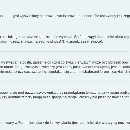
zas nadal jest wyświetlany nieprawdłowo to prawdopodobnie źle ustawiony jest zega
ikt takiego tłumaczenia jeszcze nie wykonał. Spróbuj zapytać administratora czy m
acji możesz znaleźć na stronie phpBB (link znajdziesz w stopce).
 wyświetlania postu. Zależnie od użytego stylu, pierwszym może być obrazek pow
 na forum. Drugi, zazwyczaj większy, jest znany jako awatar i zazwyczaj jest unik
ie możesz używać awatarów, skontaktuj się z administratorami forum i zapytaj ich 
pojawia się pod nazwą użytkownika przy przeglądaniu tematu, oraz w twoim profilu
zy czy administratorzy mogą mieć specjalną rangę. Prosimy nie pisać postów na for
dowany w Forum formularz do ich wysyłania (jeśli administrator włączył tą możliw