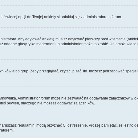
dać więcej opcji do Twojej ankiety skontaktuj się z administratorem forum.
nistratora. Aby edytować ankietę musisz edytować pierwszy post w temacie (ankieta
y już oddane głosy tylko moderator lub administrator może to zrobić. Uniemożliwia
ków albo grup. Żeby przeglądać, czytać, pisać, itd. możesz potrzebować specjalny
ytkownika. Administrator forum może nie zezwalać na dodawanie załączników w o
 jesteś pewien, dlaczego nie możesz dodawać załączników.
e naruszasz regulamin, mogą przyznać Ci ostrzeżenie. Proszę pamiętać, że jest to d
tratorem.