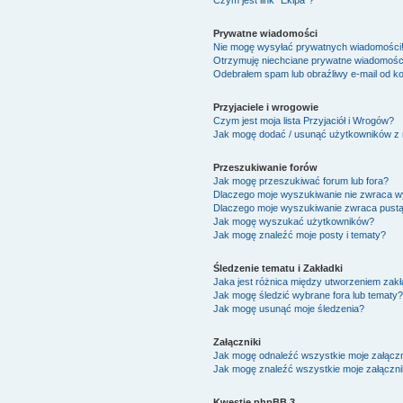
Czym jest link "Ekipa"?
Prywatne wiadomości
Nie mogę wysyłać prywatnych wiadomości
Otrzymuję niechciane prywatne wiadomośc
Odebrałem spam lub obraźliwy e-mail od ko
Przyjaciele i wrogowie
Czym jest moja lista Przyjaciół i Wrogów?
Jak mogę dodać / usunąć użytkowników z mo
Przeszukiwanie forów
Jak mogę przeszukiwać forum lub fora?
Dlaczego moje wyszukiwanie nie zwraca 
Dlaczego moje wyszukiwanie zwraca pustą
Jak mogę wyszukać użytkowników?
Jak mogę znaleźć moje posty i tematy?
Śledzenie tematu i Zakładki
Jaka jest różnica między utworzeniem zakł
Jak mogę śledzić wybrane fora lub tematy?
Jak mogę usunąć moje śledzenia?
Załączniki
Jak mogę odnaleźć wszystkie moje załączn
Jak mogę znaleźć wszystkie moje załączni
Kwestie phpBB 3