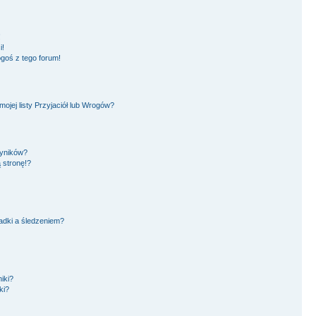
!
i!
goś z tego forum!
jej listy Przyjaciół lub Wrogów?
wyników?
 stronę!?
adki a śledzeniem?
iki?
ki?