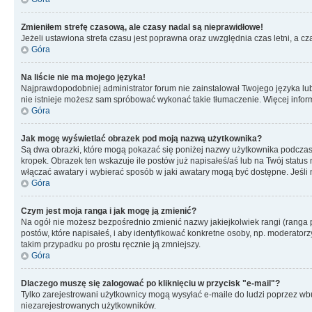
Zmieniłem strefę czasową, ale czasy nadal są nieprawidłowe!
Jeżeli ustawiona strefa czasu jest poprawna oraz uwzględnia czas letni, a c
Góra
Na liście nie ma mojego języka!
Najprawdopodobniej administrator forum nie zainstalował Twojego języka lub n
nie istnieje możesz sam spróbować wykonać takie tłumaczenie. Więcej inform
Góra
Jak mogę wyświetlać obrazek pod moją nazwą użytkownika?
Są dwa obrazki, które mogą pokazać się poniżej nazwy użytkownika podczas
kropek. Obrazek ten wskazuje ile postów już napisałeś/aś lub na Twój status
włączać awatary i wybierać sposób w jaki awatary mogą być dostępne. Jeśli n
Góra
Czym jest moja ranga i jak mogę ją zmienić?
Na ogół nie możesz bezpośrednio zmienić nazwy jakiejkolwiek rangi (ranga 
postów, które napisałeś, i aby identyfikować konkretne osoby, np. moderator
takim przypadku po prostu ręcznie ją zmniejszy.
Góra
Dlaczego muszę się zalogować po kliknięciu w przycisk "e-mail"?
Tylko zarejestrowani użytkownicy mogą wysyłać e-maile do ludzi poprzez wbu
niezarejestrowanych użytkowników.