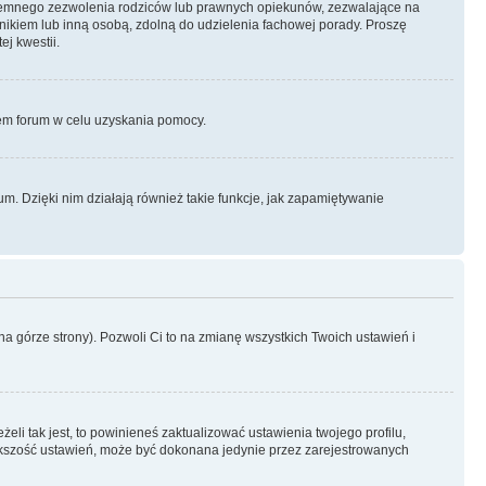
semnego zezwolenia rodziców lub prawnych opiekunów, zezwalające na
awnikiem lub inną osobą, zdolną do udzielenia fachowej porady. Proszę
j kwestii.
orem forum w celu uzyskania pomocy.
. Dzięki nim działają również takie funkcje, jak zapamiętywanie
a górze strony). Pozwoli Ci to na zmianę wszystkich Twoich ustawień i
li tak jest, to powinieneś zaktualizować ustawienia twojego profilu,
większość ustawień, może być dokonana jedynie przez zarejestrowanych