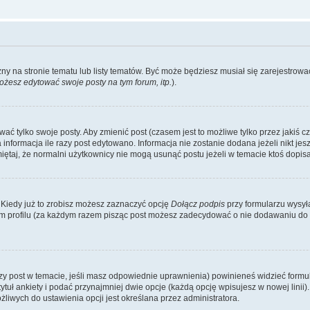
zny na stronie tematu lub listy tematów. Być może będziesz musiał się zarejestr
żesz edytować swoje posty na tym forum, itp.
).
 tylko swoje posty. Aby zmienić post (czasem jest to możliwe tylko przez jakiś cz
informacja ile razy post edytowano. Informacja nie zostanie dodana jeżeli nikt je
iętaj, że normalni użytkownicy nie mogą usunąć postu jeżeli w temacie ktoś dopisał
 Kiedy już to zrobisz możesz zaznaczyć opcję
Dołącz podpis
przy formularzu wysy
m profilu (za każdym razem pisząc post możesz zadecydować o nie dodawaniu do 
wszy post w temacie, jeśli masz odpowiednie uprawnienia) powinieneś widzieć formu
uł ankiety i podać przynajmniej dwie opcje (każdą opcję wpisujesz w nowej linii).
iwych do ustawienia opcji jest określana przez administratora.