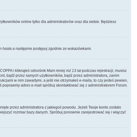
tkowników online tylko dla administratorów oraz dla siebie. Będziesz
 hasła
a następnie postępuj zgodnie ze wskazówkami.
e COPPA i kliknąłeś odnośnik
Mam mniej niż 13 lat
podczas rejestracji, musisz
kont, bądź przez samych użytkowników, bądź przez administratora, zanim
cjami w nim zawartymi, a jeśli nie otrzymałeś e-maila, to czy jesteś pewien,
ś poprawmy adres e-mail spróbuj skontaktować się z administratorem Forum.
ięte przez administratora z jakiegoś powodu. Jeżeli Twoje konto zostało
iejszyć rozmiar bazy danych. Spróbuj ponownie zarejestrować się i włączyć