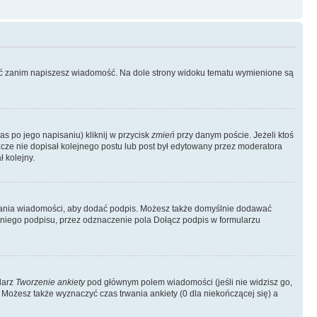
ować zanim napiszesz wiadomość. Na dole strony widoku tematu wymienione są
as po jego napisaniu) kliknij w przycisk
zmień
przy danym poście. Jeżeli ktoś
szcze nie dopisał kolejnego postu lub post był edytowany przez moderatora
 kolejny.
łania wiadomości, aby dodać podpis. Możesz także domyślnie dodawać
niego podpisu, przez odznaczenie pola Dołącz podpis w formularzu
larz
Tworzenie ankiety
pod głównym polem wiadomości (jeśli nie widzisz go,
 Możesz także wyznaczyć czas trwania ankiety (0 dla niekończącej się) a