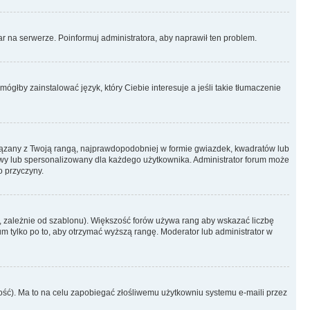
r na serwerze. Poinformuj administratora, aby naprawił ten problem.
ógłby zainstalować język, który Ciebie interesuje a jeśli takie tłumaczenie
iązany z Twoją rangą, najprawdopodobniej w formie gwiazdek, kwadratów lub
atowy lub spersonalizowany dla każdego użytkownika. Administrator forum może
o przyczyny.
, zależnie od szablonu). Większość forów używa rang aby wskazać liczbę
um tylko po to, aby otrzymać wyższą rangę. Moderator lub administrator w
ość). Ma to na celu zapobiegać złośliwemu użytkowniu systemu e-maili przez