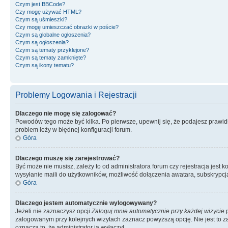
Czym jest BBCode?
Czy mogę używać HTML?
Czym są uśmieszki?
Czy mogę umieszczać obrazki w poście?
Czym są globalne ogłoszenia?
Czym są ogłoszenia?
Czym są tematy przyklejone?
Czym są tematy zamknięte?
Czym są ikony tematu?
Problemy Logowania i Rejestracji
Dlaczego nie mogę się zalogować?
Powodów tego może być kilka. Po pierwsze, upewnij się, że podajesz prawidło
problem leży w błędnej konfiguracji forum.
Góra
Dlaczego muszę się zarejestrować?
Być może nie musisz, zależy to od administratora forum czy rejestracja jest
wysyłanie maili do użytkowników, możliwość dołączenia awatara, subskrypcja
Góra
Dlaczego jestem automatycznie wylogowywany?
Jeżeli nie zaznaczysz opcji
Zaloguj mnie automatycznie przy każdej wizycie
p
zalogowanym przy kolejnych wizytach zaznacz powyższą opcję. Nie jest to zal
oznacza to, że administrator ją wyłączył.