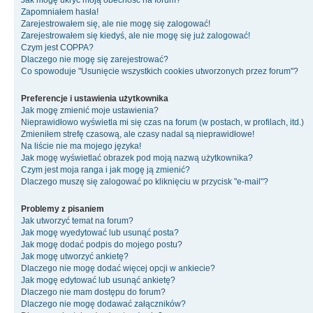
Jak mogę ukryć moją obecność na forum?
Zapomniałem hasła!
Zarejestrowałem się, ale nie mogę się zalogować!
Zarejestrowałem się kiedyś, ale nie mogę się już zalogować!
Czym jest COPPA?
Dlaczego nie mogę się zarejestrować?
Co spowoduje "Usunięcie wszystkich cookies utworzonych przez forum"?
Preferencje i ustawienia użytkownika
Jak mogę zmienić moje ustawienia?
Nieprawidłowo wyświetla mi się czas na forum (w postach, w profilach, itd.)
Zmieniłem strefę czasową, ale czasy nadal są nieprawidłowe!
Na liście nie ma mojego języka!
Jak mogę wyświetlać obrazek pod moją nazwą użytkownika?
Czym jest moja ranga i jak mogę ją zmienić?
Dlaczego muszę się zalogować po kliknięciu w przycisk "e-mail"?
Problemy z pisaniem
Jak utworzyć temat na forum?
Jak mogę wyedytować lub usunąć posta?
Jak mogę dodać podpis do mojego postu?
Jak mogę utworzyć ankietę?
Dlaczego nie mogę dodać więcej opcji w ankiecie?
Jak mogę edytować lub usunąć ankietę?
Dlaczego nie mam dostępu do forum?
Dlaczego nie mogę dodawać załączników?