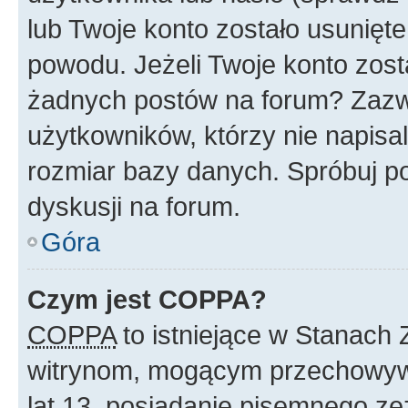
lub Twoje konto zostało usunięte
powodu. Jeżeli Twoje konto zost
żadnych postów na forum? Zazw
użytkowników, którzy nie napisa
rozmiar bazy danych. Spróbuj po
dyskusji na forum.
Góra
Czym jest COPPA?
COPPA
to istniejące w Stanach
witrynom, mogącym przechowywa
lat 13, posiadanie pisemnego z