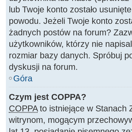
lub Twoje konto zostało usunięte
powodu. Jeżeli Twoje konto zost
żadnych postów na forum? Zazw
użytkowników, którzy nie napisa
rozmiar bazy danych. Spróbuj po
dyskusji na forum.
Góra
Czym jest COPPA?
COPPA
to istniejące w Stanach
witrynom, mogącym przechowywa
lat 13, posiadanie pisemnego z