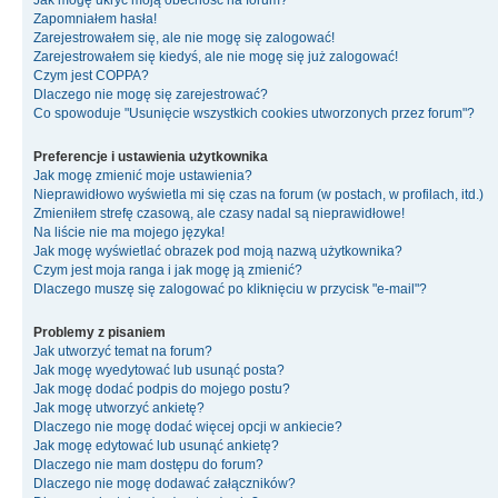
Jak mogę ukryć moją obecność na forum?
Zapomniałem hasła!
Zarejestrowałem się, ale nie mogę się zalogować!
Zarejestrowałem się kiedyś, ale nie mogę się już zalogować!
Czym jest COPPA?
Dlaczego nie mogę się zarejestrować?
Co spowoduje "Usunięcie wszystkich cookies utworzonych przez forum"?
Preferencje i ustawienia użytkownika
Jak mogę zmienić moje ustawienia?
Nieprawidłowo wyświetla mi się czas na forum (w postach, w profilach, itd.)
Zmieniłem strefę czasową, ale czasy nadal są nieprawidłowe!
Na liście nie ma mojego języka!
Jak mogę wyświetlać obrazek pod moją nazwą użytkownika?
Czym jest moja ranga i jak mogę ją zmienić?
Dlaczego muszę się zalogować po kliknięciu w przycisk "e-mail"?
Problemy z pisaniem
Jak utworzyć temat na forum?
Jak mogę wyedytować lub usunąć posta?
Jak mogę dodać podpis do mojego postu?
Jak mogę utworzyć ankietę?
Dlaczego nie mogę dodać więcej opcji w ankiecie?
Jak mogę edytować lub usunąć ankietę?
Dlaczego nie mam dostępu do forum?
Dlaczego nie mogę dodawać załączników?