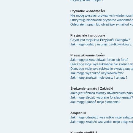
Czym jest link "Ekipa"?
Prywatne wiadomości
Nie mogę wysyłać prywatnych wiadomości
Otrzymuję niechciane prywatne wiadomośc
Odebrałem spam lub obraźliwy e-mail od ko
Przyjaciele i wrogowie
Czym jest moja lista Przyjaciół i Wrogów?
Jak mogę dodać / usunąć użytkowników z mo
Przeszukiwanie forów
Jak mogę przeszukiwać forum lub fora?
Dlaczego moje wyszukiwanie nie zwraca 
Dlaczego moje wyszukiwanie zwraca pustą
Jak mogę wyszukać użytkowników?
Jak mogę znaleźć moje posty i tematy?
Śledzenie tematu i Zakładki
Jaka jest różnica między utworzeniem zakł
Jak mogę śledzić wybrane fora lub tematy?
Jak mogę usunąć moje śledzenia?
Załączniki
Jak mogę odnaleźć wszystkie moje załączn
Jak mogę znaleźć wszystkie moje załączni
Kwestie phpBB 3