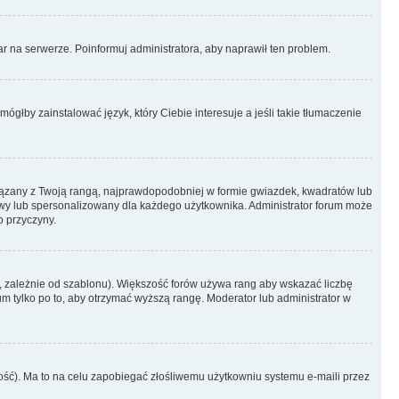
r na serwerze. Poinformuj administratora, aby naprawił ten problem.
ógłby zainstalować język, który Ciebie interesuje a jeśli takie tłumaczenie
iązany z Twoją rangą, najprawdopodobniej w formie gwiazdek, kwadratów lub
atowy lub spersonalizowany dla każdego użytkownika. Administrator forum może
o przyczyny.
, zależnie od szablonu). Większość forów używa rang aby wskazać liczbę
um tylko po to, aby otrzymać wyższą rangę. Moderator lub administrator w
ość). Ma to na celu zapobiegać złośliwemu użytkowniu systemu e-maili przez