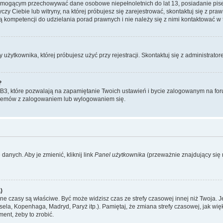
, mogącym przechowywać dane osobowe niepełnoletnich do lat 13, posiadanie pi
yczy Ciebie lub witryny, na której próbujesz się zarejestrować, skontaktuj się z pr
 kompetencji do udzielania porad prawnych i nie należy się z nimi kontaktować w te
użytkownika, której próbujesz użyć przy rejestracji. Skontaktuj się z administrat
?
, które pozwalają na zapamiętanie Twoich ustawień i bycie zalogowanym na forum
blemów z zalogowaniem lub wylogowaniem się.
danych. Aby je zmienić, kliknij link
Panel użytkownika
(przeważnie znajdujący się n
)
czasy są właściwe. Być może widzisz czas ze strefy czasowej innej niż Twoja. Jeże
sela, Kopenhaga, Madryd, Paryż itp.). Pamiętaj, że zmiana strefy czasowej, jak 
ment, żeby to zrobić.