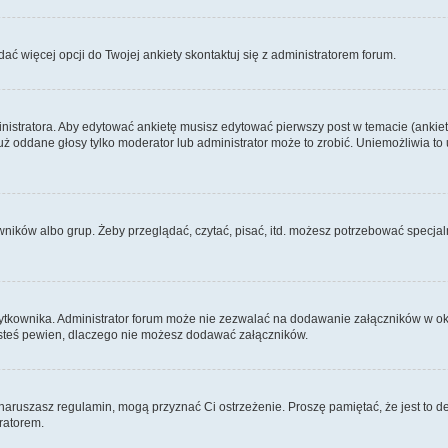
dać więcej opcji do Twojej ankiety skontaktuj się z administratorem forum.
nistratora. Aby edytować ankietę musisz edytować pierwszy post w temacie (ankieta
y już oddane głosy tylko moderator lub administrator może to zrobić. Uniemożliwia
ków albo grup. Żeby przeglądać, czytać, pisać, itd. możesz potrzebować specjalny
ytkownika. Administrator forum może nie zezwalać na dodawanie załączników w o
 jesteś pewien, dlaczego nie możesz dodawać załączników.
e naruszasz regulamin, mogą przyznać Ci ostrzeżenie. Proszę pamiętać, że jest to d
tratorem.