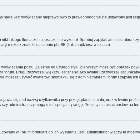
zas nadal jest wyświetlany nieprawdłowo to prawdopodobnie źle ustawiony jest zega
ikt takiego tłumaczenia jeszcze nie wykonał. Spróbuj zapytać administratora czy m
acji możesz znaleźć na stronie phpBB (link znajdziesz w stopce).
 wyświetlania postu. Zależnie od użytego stylu, pierwszym może być obrazek pow
 na forum. Drugi, zazwyczaj większy, jest znany jako awatar i zazwyczaj jest unik
ie możesz używać awatarów, skontaktuj się z administratorami forum i zapytaj ich 
pojawia się pod nazwą użytkownika przy przeglądaniu tematu, oraz w twoim profilu
zy czy administratorzy mogą mieć specjalną rangę. Prosimy nie pisać postów na for
dowany w Forum formularz do ich wysyłania (jeśli administrator włączył tą możliw