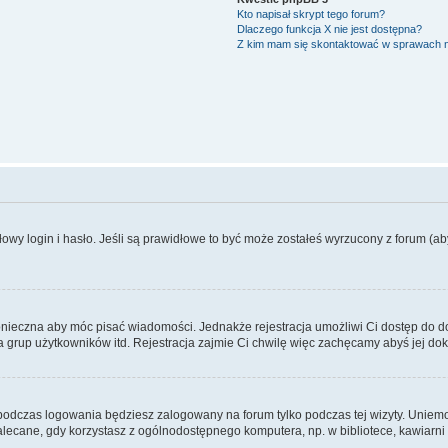
Kto napisał skrypt tego forum?
Dlaczego funkcja X nie jest dostępna?
Z kim mam się skontaktować w sprawach 
wy login i hasło. Jeśli są prawidłowe to być może zostałeś wyrzucony z forum (aby 
 konieczna aby móc pisać wiadomości. Jednakże rejestracja umożliwi Ci dostęp do 
 grup użytkowników itd. Rejestracja zajmie Ci chwilę więc zachęcamy abyś jej dok
odczas logowania będziesz zalogowany na forum tylko podczas tej wizyty. Uniemo
ecane, gdy korzystasz z ogólnodostępnego komputera, np. w bibliotece, kawiarni in