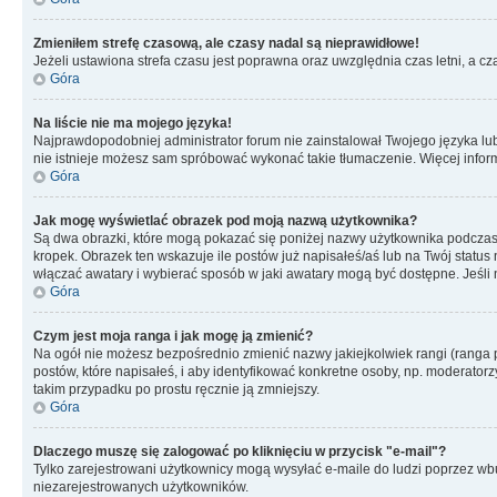
Zmieniłem strefę czasową, ale czasy nadal są nieprawidłowe!
Jeżeli ustawiona strefa czasu jest poprawna oraz uwzględnia czas letni, a c
Góra
Na liście nie ma mojego języka!
Najprawdopodobniej administrator forum nie zainstalował Twojego języka lub n
nie istnieje możesz sam spróbować wykonać takie tłumaczenie. Więcej inform
Góra
Jak mogę wyświetlać obrazek pod moją nazwą użytkownika?
Są dwa obrazki, które mogą pokazać się poniżej nazwy użytkownika podczas
kropek. Obrazek ten wskazuje ile postów już napisałeś/aś lub na Twój status
włączać awatary i wybierać sposób w jaki awatary mogą być dostępne. Jeśli n
Góra
Czym jest moja ranga i jak mogę ją zmienić?
Na ogół nie możesz bezpośrednio zmienić nazwy jakiejkolwiek rangi (ranga 
postów, które napisałeś, i aby identyfikować konkretne osoby, np. moderator
takim przypadku po prostu ręcznie ją zmniejszy.
Góra
Dlaczego muszę się zalogować po kliknięciu w przycisk "e-mail"?
Tylko zarejestrowani użytkownicy mogą wysyłać e-maile do ludzi poprzez wbu
niezarejestrowanych użytkowników.