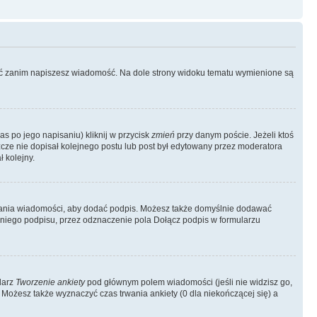
ować zanim napiszesz wiadomość. Na dole strony widoku tematu wymienione są
as po jego napisaniu) kliknij w przycisk
zmień
przy danym poście. Jeżeli ktoś
szcze nie dopisał kolejnego postu lub post był edytowany przez moderatora
 kolejny.
łania wiadomości, aby dodać podpis. Możesz także domyślnie dodawać
niego podpisu, przez odznaczenie pola Dołącz podpis w formularzu
larz
Tworzenie ankiety
pod głównym polem wiadomości (jeśli nie widzisz go,
 Możesz także wyznaczyć czas trwania ankiety (0 dla niekończącej się) a