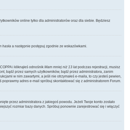
tkowników online tylko dla administratorów oraz dla siebie. Będziesz
 hasła
a następnie postępuj zgodnie ze wskazówkami.
e COPPA i kliknąłeś odnośnik
Mam mniej niż 13 lat
podczas rejestracji, musisz
kont, bądź przez samych użytkowników, bądź przez administratora, zanim
cjami w nim zawartymi, a jeśli nie otrzymałeś e-maila, to czy jesteś pewien,
ś poprawmy adres e-mail spróbuj skontaktować się z administratorem Forum.
ięte przez administratora z jakiegoś powodu. Jeżeli Twoje konto zostało
iejszyć rozmiar bazy danych. Spróbuj ponownie zarejestrować się i włączyć