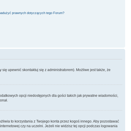
nadużyć prawnych dotyczących tego Forum?
się upewnić skontaktuj się z administratorem). Możliwe jest także, że
dodatkowych opcji niedostępnych dla gości takich jak prywatne wiadomości,
onał.
żliwia to korzystania z Twojego konta przez kogoś innego. Aby pozostawać
ternetowej czy na uczelni. Jeżeli nie widzisz tej opcji podczas logowania