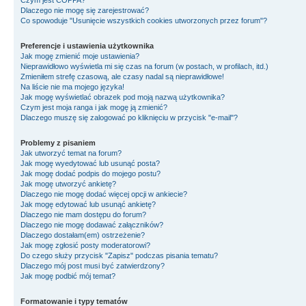
Czym jest COPPA?
Dlaczego nie mogę się zarejestrować?
Co spowoduje "Usunięcie wszystkich cookies utworzonych przez forum"?
Preferencje i ustawienia użytkownika
Jak mogę zmienić moje ustawienia?
Nieprawidłowo wyświetla mi się czas na forum (w postach, w profilach, itd.)
Zmieniłem strefę czasową, ale czasy nadal są nieprawidłowe!
Na liście nie ma mojego języka!
Jak mogę wyświetlać obrazek pod moją nazwą użytkownika?
Czym jest moja ranga i jak mogę ją zmienić?
Dlaczego muszę się zalogować po kliknięciu w przycisk "e-mail"?
Problemy z pisaniem
Jak utworzyć temat na forum?
Jak mogę wyedytować lub usunąć posta?
Jak mogę dodać podpis do mojego postu?
Jak mogę utworzyć ankietę?
Dlaczego nie mogę dodać więcej opcji w ankiecie?
Jak mogę edytować lub usunąć ankietę?
Dlaczego nie mam dostępu do forum?
Dlaczego nie mogę dodawać załączników?
Dlaczego dostałam(em) ostrzeżenie?
Jak mogę zgłosić posty moderatorowi?
Do czego służy przycisk "Zapisz" podczas pisania tematu?
Dlaczego mój post musi być zatwierdzony?
Jak mogę podbić mój temat?
Formatowanie i typy tematów