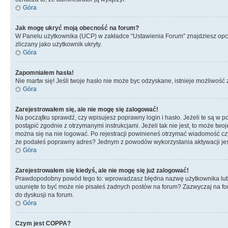
Góra
Jak mogę ukryć moją obecność na forum?
W Panelu użytkownika (UCP) w zakładce “Ustawienia Forum” znajdziesz opcję 
zliczany jako użytkownik ukryty.
Góra
Zapomniałem hasła!
Nie martw się! Jeśli twoje hasło nie może byc odzyskane, istnieje możliwość z
Góra
Zarejestrowałem się, ale nie mogę się zalogować!
Na początku sprawdź, czy wpisujesz poprawny login i hasło. Jeżeli te są w 
postąpić zgodnie z otrzymanymi instrukcjami. Jeżeli tak nie jest, to może 
można się na nie logować. Po rejestracji powinieneś otrzymać wiadomość czy 
że podałeś poprawny adres? Jednym z powodów wykorzystania aktywacji je
Góra
Zarejestrowałem się kiedyś, ale nie mogę się już zalogować!
Prawdopodobny powód tego to: wprowadzasz błędna nazwę użytkownika lub hasł
usunięte to być może nie pisałeś żadnych postów na forum? Zazwyczaj na fo
do dyskusji na forum.
Góra
Czym jest COPPA?