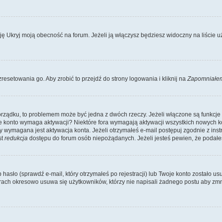
Ukryj moją obecność na forum. Jeżeli ją włączysz będziesz widoczny na liście uży
resetowania go. Aby zrobić to przejdź do strony logowania i kliknij na
Zapomniałem
porządku, to problemem może być jedna z dwóch rzeczy. Jeżeli włączone są funkcj
twoje konto wymaga aktywacji? Niektóre fora wymagają aktywacji wszystkich nowych 
wymagana jest aktywacja konta. Jeżeli otrzymałeś e-mail postępuj zgodnie z instruk
st
redukcja
dostępu do forum osób niepożądanych. Jeżeli jesteś pewien, że podałe
o (sprawdź e-mail, który otrzymałeś po rejestracji) lub Twoje konto zostało usun
rach okresowo usuwa się użytkowników, którzy nie napisali żadnego postu aby zmn