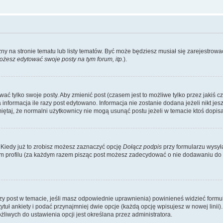
zny na stronie tematu lub listy tematów. Być może będziesz musiał się zarejestr
żesz edytować swoje posty na tym forum, itp.
).
 tylko swoje posty. Aby zmienić post (czasem jest to możliwe tylko przez jakiś cz
informacja ile razy post edytowano. Informacja nie zostanie dodana jeżeli nikt je
iętaj, że normalni użytkownicy nie mogą usunąć postu jeżeli w temacie ktoś dopisał
 Kiedy już to zrobisz możesz zaznaczyć opcję
Dołącz podpis
przy formularzu wysy
m profilu (za każdym razem pisząc post możesz zadecydować o nie dodawaniu do 
wszy post w temacie, jeśli masz odpowiednie uprawnienia) powinieneś widzieć formu
uł ankiety i podać przynajmniej dwie opcje (każdą opcję wpisujesz w nowej linii).
iwych do ustawienia opcji jest określana przez administratora.