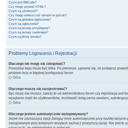
Czym jest BBCode?
Czy mogę używać HTML?
Czym są uśmieszki?
Czy mogę umieszczać obrazki w poście?
Czym są globalne ogłoszenia?
Czym są ogłoszenia?
Czym są tematy przyklejone?
Czym są tematy zamknięte?
Czym są ikony tematu?
Problemy Logowania i Rejestracji
Dlaczego nie mogę się zalogować?
Powodów tego może być kilka. Po pierwsze, upewnij się, że podajesz prawidło
problem leży w błędnej konfiguracji forum.
Góra
Dlaczego muszę się zarejestrować?
Być może nie musisz, zależy to od administratora forum czy rejestracja jest
wysyłanie maili do użytkowników, możliwość dołączenia awatara, subskrypcja
Góra
Dlaczego jestem automatycznie wylogowywany?
Jeżeli nie zaznaczysz opcji
Zaloguj mnie automatycznie przy każdej wizycie
p
zalogowanym przy kolejnych wizytach zaznacz powyższą opcję. Nie jest to zal
oznacza to, że administrator ją wyłączył.