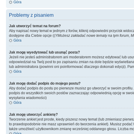
Góra
Problemy z pisaniem
Jak utworzyć temat na forum?
Aby napisać nowy temat w jednym z forów, kliknij odpowiedni przycisk widoc
dostępne dla Ciebie opcje ((
YMożesz zakładać nowe tematy na tym forum, Mo
Góra
Jak mogę wyedytować lub usunąć posta?
Jeżeli nie jesteś administratorem ani moderatorem możesz edytować lub usuwać
odpowiedział na Twój post to po zapisaniu zmian na dole będzie wyświetlana 
lub administratora (powinni oni poinformować dlaczego dokonali edycji). Pam
Góra
Jak mogę dodać podpis do mojego postu?
Aby dodać podpis do postu po pierwsze musisz go utworzyć w swoim profilu.
podpis do wszystkich swoich postów zaznaczając odpowiednią opcję w swoi
wysyłania wiadomości)
Góra
Jak mogę utworzyć ankietę?
Tworzenie ankiet jest proste, kiedy piszesz nowy temat (lub zmieniasz pier
to prawdopodobnie nie masz uprawnień do tworzenia ankiet). Musisz podać tyt
także umożliwić użytkownikom zmianę wcześniej oddanego głosu. Liczba możl
Góra