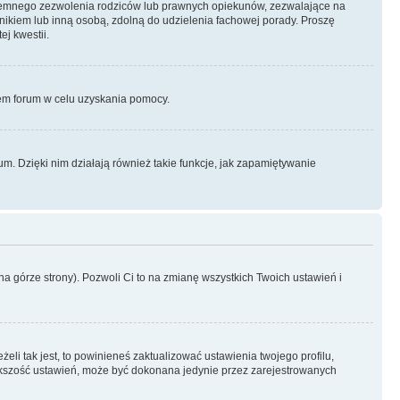
semnego zezwolenia rodziców lub prawnych opiekunów, zezwalające na
awnikiem lub inną osobą, zdolną do udzielenia fachowej porady. Proszę
j kwestii.
orem forum w celu uzyskania pomocy.
. Dzięki nim działają również takie funkcje, jak zapamiętywanie
a górze strony). Pozwoli Ci to na zmianę wszystkich Twoich ustawień i
li tak jest, to powinieneś zaktualizować ustawienia twojego profilu,
większość ustawień, może być dokonana jedynie przez zarejestrowanych