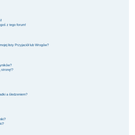
!
i!
goś z tego forum!
jej listy Przyjaciół lub Wrogów?
wyników?
 stronę!?
adki a śledzeniem?
iki?
ki?