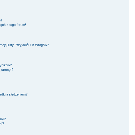
!
i!
goś z tego forum!
jej listy Przyjaciół lub Wrogów?
wyników?
 stronę!?
adki a śledzeniem?
iki?
ki?