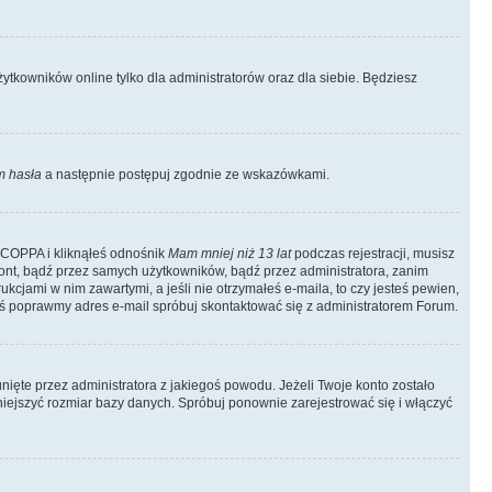
tkowników online tylko dla administratorów oraz dla siebie. Będziesz
 hasła
a następnie postępuj zgodnie ze wskazówkami.
e COPPA i kliknąłeś odnośnik
Mam mniej niż 13 lat
podczas rejestracji, musisz
kont, bądź przez samych użytkowników, bądź przez administratora, zanim
cjami w nim zawartymi, a jeśli nie otrzymałeś e-maila, to czy jesteś pewien,
ś poprawmy adres e-mail spróbuj skontaktować się z administratorem Forum.
ięte przez administratora z jakiegoś powodu. Jeżeli Twoje konto zostało
iejszyć rozmiar bazy danych. Spróbuj ponownie zarejestrować się i włączyć