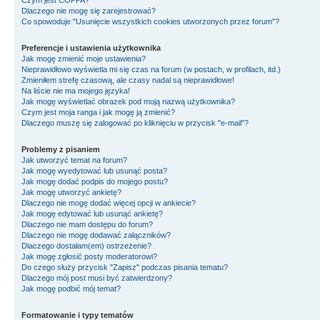
Czym jest COPPA?
Dlaczego nie mogę się zarejestrować?
Co spowoduje "Usunięcie wszystkich cookies utworzonych przez forum"?
Preferencje i ustawienia użytkownika
Jak mogę zmienić moje ustawienia?
Nieprawidłowo wyświetla mi się czas na forum (w postach, w profilach, itd.)
Zmieniłem strefę czasową, ale czasy nadal są nieprawidłowe!
Na liście nie ma mojego języka!
Jak mogę wyświetlać obrazek pod moją nazwą użytkownika?
Czym jest moja ranga i jak mogę ją zmienić?
Dlaczego muszę się zalogować po kliknięciu w przycisk "e-mail"?
Problemy z pisaniem
Jak utworzyć temat na forum?
Jak mogę wyedytować lub usunąć posta?
Jak mogę dodać podpis do mojego postu?
Jak mogę utworzyć ankietę?
Dlaczego nie mogę dodać więcej opcji w ankiecie?
Jak mogę edytować lub usunąć ankietę?
Dlaczego nie mam dostępu do forum?
Dlaczego nie mogę dodawać załączników?
Dlaczego dostałam(em) ostrzeżenie?
Jak mogę zgłosić posty moderatorowi?
Do czego służy przycisk "Zapisz" podczas pisania tematu?
Dlaczego mój post musi być zatwierdzony?
Jak mogę podbić mój temat?
Formatowanie i typy tematów