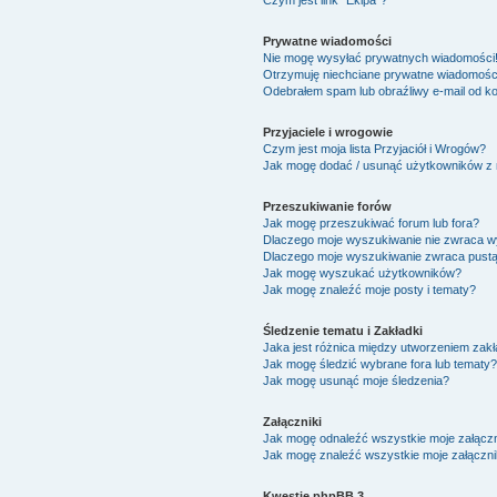
Czym jest link "Ekipa"?
Prywatne wiadomości
Nie mogę wysyłać prywatnych wiadomości
Otrzymuję niechciane prywatne wiadomośc
Odebrałem spam lub obraźliwy e-mail od ko
Przyjaciele i wrogowie
Czym jest moja lista Przyjaciół i Wrogów?
Jak mogę dodać / usunąć użytkowników z mo
Przeszukiwanie forów
Jak mogę przeszukiwać forum lub fora?
Dlaczego moje wyszukiwanie nie zwraca 
Dlaczego moje wyszukiwanie zwraca pustą
Jak mogę wyszukać użytkowników?
Jak mogę znaleźć moje posty i tematy?
Śledzenie tematu i Zakładki
Jaka jest różnica między utworzeniem zakł
Jak mogę śledzić wybrane fora lub tematy?
Jak mogę usunąć moje śledzenia?
Załączniki
Jak mogę odnaleźć wszystkie moje załączn
Jak mogę znaleźć wszystkie moje załączni
Kwestie phpBB 3