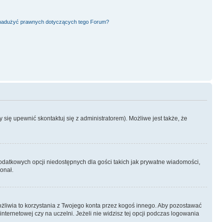
nadużyć prawnych dotyczących tego Forum?
się upewnić skontaktuj się z administratorem). Możliwe jest także, że
dodatkowych opcji niedostępnych dla gości takich jak prywatne wiadomości,
onał.
żliwia to korzystania z Twojego konta przez kogoś innego. Aby pozostawać
ternetowej czy na uczelni. Jeżeli nie widzisz tej opcji podczas logowania