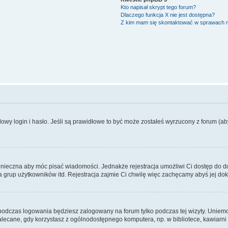
Kto napisał skrypt tego forum?
Dlaczego funkcja X nie jest dostępna?
Z kim mam się skontaktować w sprawach 
wy login i hasło. Jeśli są prawidłowe to być może zostałeś wyrzucony z forum (aby 
 konieczna aby móc pisać wiadomości. Jednakże rejestracja umożliwi Ci dostęp do 
 grup użytkowników itd. Rejestracja zajmie Ci chwilę więc zachęcamy abyś jej dok
odczas logowania będziesz zalogowany na forum tylko podczas tej wizyty. Uniemo
ecane, gdy korzystasz z ogólnodostępnego komputera, np. w bibliotece, kawiarni in