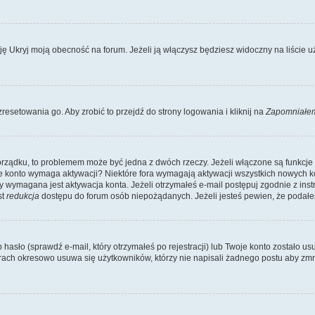
Ukryj moją obecność na forum. Jeżeli ją włączysz będziesz widoczny na liście uży
resetowania go. Aby zrobić to przejdź do strony logowania i kliknij na
Zapomniałem
porządku, to problemem może być jedna z dwóch rzeczy. Jeżeli włączone są funkcj
twoje konto wymaga aktywacji? Niektóre fora wymagają aktywacji wszystkich nowych 
wymagana jest aktywacja konta. Jeżeli otrzymałeś e-mail postępuj zgodnie z instruk
st
redukcja
dostępu do forum osób niepożądanych. Jeżeli jesteś pewien, że podałe
o (sprawdź e-mail, który otrzymałeś po rejestracji) lub Twoje konto zostało usun
rach okresowo usuwa się użytkowników, którzy nie napisali żadnego postu aby zmn