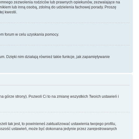
semnego zezwolenia rodziców lub prawnych opiekunów, zezwalające na
awnikiem lub inną osobą, zdolną do udzielenia fachowej porady. Proszę
j kwestii.
orem forum w celu uzyskania pomocy.
. Dzięki nim działają również takie funkcje, jak zapamiętywanie
a górze strony). Pozwoli Ci to na zmianę wszystkich Twoich ustawień i
li tak jest, to powinieneś zaktualizować ustawienia twojego profilu,
większość ustawień, może być dokonana jedynie przez zarejestrowanych