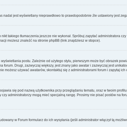
zas nadal jest wyświetlany nieprawdłowo to prawdopodobnie źle ustawiony jest zega
ikt takiego tłumaczenia jeszcze nie wykonał. Spróbuj zapytać administratora czy m
acji możesz znaleźć na stronie phpBB (link znajdziesz w stopce).
 wyświetlania postu. Zależnie od użytego stylu, pierwszym może być obrazek pow
 na forum. Drugi, zazwyczaj większy, jest znany jako awatar i zazwyczaj jest unik
ie możesz używać awatarów, skontaktuj się z administratorami forum i zapytaj ich 
pojawia się pod nazwą użytkownika przy przeglądaniu tematu, oraz w twoim profilu
zy czy administratorzy mogą mieć specjalną rangę. Prosimy nie pisać postów na for
dowany w Forum formularz do ich wysyłania (jeśli administrator włączył tą możliw