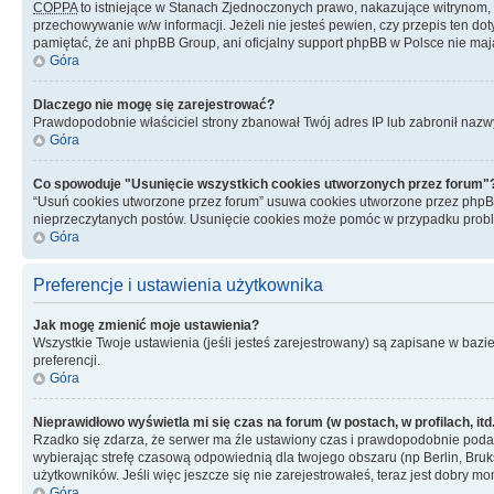
COPPA
to istniejące w Stanach Zjednoczonych prawo, nakazujące witrynom
przechowywanie w/w informacji. Jeżeli nie jesteś pewien, czy przepis ten dot
pamiętać, że ani phpBB Group, ani oficjalny support phpBB w Polsce nie mają
Góra
Dlaczego nie mogę się zarejestrować?
Prawdopodobnie właściciel strony zbanował Twój adres IP lub zabronił nazwy 
Góra
Co spowoduje "Usunięcie wszystkich cookies utworzonych przez forum"
“Usuń cookies utworzone przez forum” usuwa cookies utworzone przez phpBB3
nieprzeczytanych postów. Usunięcie cookies może pomóc w przypadku pro
Góra
Preferencje i ustawienia użytkownika
Jak mogę zmienić moje ustawienia?
Wszystkie Twoje ustawienia (jeśli jesteś zarejestrowany) są zapisane w bazie 
preferencji.
Góra
Nieprawidłowo wyświetla mi się czas na forum (w postach, w profilach, itd.
Rzadko się zdarza, że serwer ma źle ustawiony czas i prawdopodobnie podane 
wybierając strefę czasową odpowiednią dla twojego obszaru (np Berlin, Bruk
użytkowników. Jeśli więc jeszcze się nie zarejestrowałeś, teraz jest dobry mo
Góra