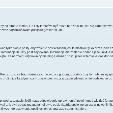
zny na stronie tematu lub listy tematów. Być może będziesz musiał się zarejestr
żesz edytować swoje posty na tym forum, itp.
).
 tylko swoje posty. Aby zmienić post (czasem jest to możliwe tylko przez jakiś cz
informacja ile razy post edytowano. Informacja nie zostanie dodana jeżeli nikt je
iętaj, że normalni użytkownicy nie mogą usunąć postu jeżeli w temacie ktoś dopisał
 Kiedy już to zrobisz możesz zaznaczyć opcję
Dołącz podpis
przy formularzu wysy
m profilu (za każdym razem pisząc post możesz zadecydować o nie dodawaniu do 
wszy post w temacie, jeśli masz odpowiednie uprawnienia) powinieneś widzieć formu
uł ankiety i podać przynajmniej dwie opcje (każdą opcję wpisujesz w nowej linii).
iwych do ustawienia opcji jest określana przez administratora.