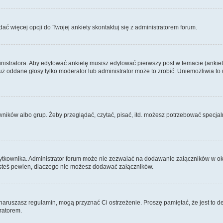
dać więcej opcji do Twojej ankiety skontaktuj się z administratorem forum.
nistratora. Aby edytować ankietę musisz edytować pierwszy post w temacie (ankieta
y już oddane głosy tylko moderator lub administrator może to zrobić. Uniemożliwia
ków albo grup. Żeby przeglądać, czytać, pisać, itd. możesz potrzebować specjalny
ytkownika. Administrator forum może nie zezwalać na dodawanie załączników w o
 jesteś pewien, dlaczego nie możesz dodawać załączników.
e naruszasz regulamin, mogą przyznać Ci ostrzeżenie. Proszę pamiętać, że jest to d
tratorem.