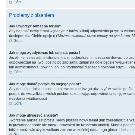
Góra
Problemy z pisaniem
Jak utworzyć temat na forum?
Aby napisać nowy temat w jednym z forów, kliknij odpowiedni przycisk widoc
dostępne dla Ciebie opcje ((
YMożesz zakładać nowe tematy na tym forum, Mo
Góra
Jak mogę wyedytować lub usunąć posta?
Jeżeli nie jesteś administratorem ani moderatorem możesz edytować lub usuwać
odpowiedział na Twój post to po zapisaniu zmian na dole będzie wyświetlana 
lub administratora (powinni oni poinformować dlaczego dokonali edycji). Pam
Góra
Jak mogę dodać podpis do mojego postu?
Aby dodać podpis do postu po pierwsze musisz go utworzyć w swoim profilu.
podpis do wszystkich swoich postów zaznaczając odpowiednią opcję w swoi
wysyłania wiadomości)
Góra
Jak mogę utworzyć ankietę?
Tworzenie ankiet jest proste, kiedy piszesz nowy temat (lub zmieniasz pier
to prawdopodobnie nie masz uprawnień do tworzenia ankiet). Musisz podać tyt
także umożliwić użytkownikom zmianę wcześniej oddanego głosu. Liczba możl
Góra