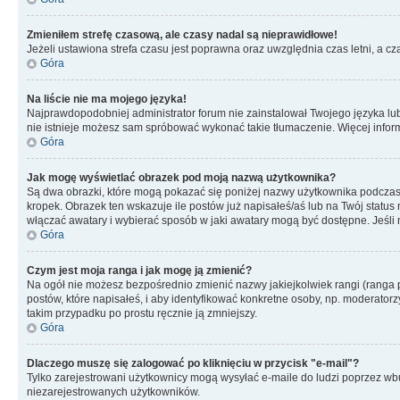
Zmieniłem strefę czasową, ale czasy nadal są nieprawidłowe!
Jeżeli ustawiona strefa czasu jest poprawna oraz uwzględnia czas letni, a c
Góra
Na liście nie ma mojego języka!
Najprawdopodobniej administrator forum nie zainstalował Twojego języka lub n
nie istnieje możesz sam spróbować wykonać takie tłumaczenie. Więcej inform
Góra
Jak mogę wyświetlać obrazek pod moją nazwą użytkownika?
Są dwa obrazki, które mogą pokazać się poniżej nazwy użytkownika podczas
kropek. Obrazek ten wskazuje ile postów już napisałeś/aś lub na Twój status
włączać awatary i wybierać sposób w jaki awatary mogą być dostępne. Jeśli n
Góra
Czym jest moja ranga i jak mogę ją zmienić?
Na ogół nie możesz bezpośrednio zmienić nazwy jakiejkolwiek rangi (ranga 
postów, które napisałeś, i aby identyfikować konkretne osoby, np. moderator
takim przypadku po prostu ręcznie ją zmniejszy.
Góra
Dlaczego muszę się zalogować po kliknięciu w przycisk "e-mail"?
Tylko zarejestrowani użytkownicy mogą wysyłać e-maile do ludzi poprzez wbu
niezarejestrowanych użytkowników.