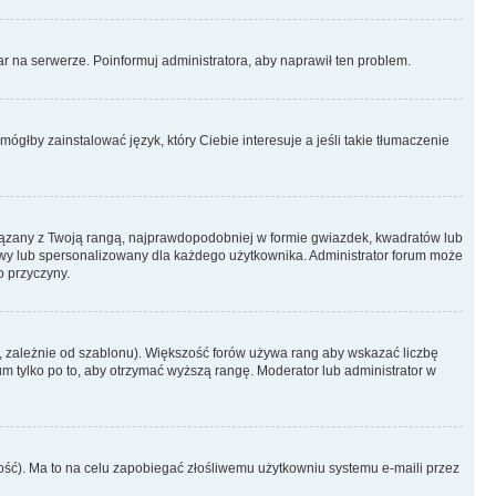
r na serwerze. Poinformuj administratora, aby naprawił ten problem.
ógłby zainstalować język, który Ciebie interesuje a jeśli takie tłumaczenie
iązany z Twoją rangą, najprawdopodobniej w formie gwiazdek, kwadratów lub
atowy lub spersonalizowany dla każdego użytkownika. Administrator forum może
o przyczyny.
, zależnie od szablonu). Większość forów używa rang aby wskazać liczbę
um tylko po to, aby otrzymać wyższą rangę. Moderator lub administrator w
ość). Ma to na celu zapobiegać złośliwemu użytkowniu systemu e-maili przez