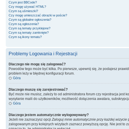
Czym jest BBCode?
Czy mogę używać HTML?
Czym są uśmieszki?
Czy mogę umieszczać obrazki w poście?
Czym są globalne ogłoszenia?
Czym są ogłoszenia?
Czym są tematy przyklejone?
Czym są tematy zamknięte?
Czym są ikony tematu?
Problemy Logowania i Rejestracji
Dlaczego nie mogę się zalogować?
Powodów tego może być kilka. Po pierwsze, upewnij się, że podajesz prawidło
problem leży w błędnej konfiguracji forum.
Góra
Dlaczego muszę się zarejestrować?
Być może nie musisz, zależy to od administratora forum czy rejestracja jest
wysyłanie maili do użytkowników, możliwość dołączenia awatara, subskrypcja
Góra
Dlaczego jestem automatycznie wylogowywany?
Jeżeli nie zaznaczysz opcji
Zaloguj mnie automatycznie przy każdej wizycie
p
zalogowanym przy kolejnych wizytach zaznacz powyższą opcję. Nie jest to zal
oznacza to, że administrator ją wyłączył.