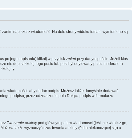
ować zanim napiszesz wiadomość. Na dole strony widoku tematu wymienione są
as po jego napisaniu) kliknij w przycisk
zmień
przy danym poście. Jeżeli ktoś
szcze nie dopisał kolejnego postu lub post był edytowany przez moderatora
 kolejny.
łania wiadomości, aby dodać podpis. Możesz także domyślnie dodawać
niego podpisu, przez odznaczenie pola Dołącz podpis w formularzu
larz
Tworzenie ankiety
pod głównym polem wiadomości (jeśli nie widzisz go,
 Możesz także wyznaczyć czas trwania ankiety (0 dla niekończącej się) a