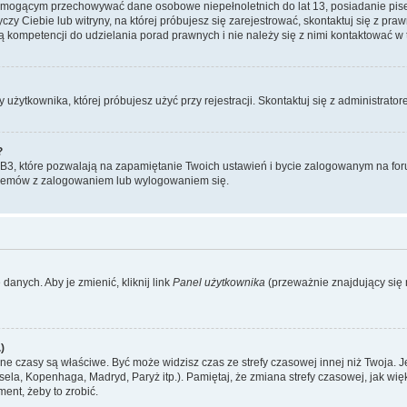
, mogącym przechowywać dane osobowe niepełnoletnich do lat 13, posiadanie pi
yczy Ciebie lub witryny, na której próbujesz się zarejestrować, skontaktuj się z pr
 kompetencji do udzielania porad prawnych i nie należy się z nimi kontaktować w te
użytkownika, której próbujesz użyć przy rejestracji. Skontaktuj się z administrat
?
, które pozwalają na zapamiętanie Twoich ustawień i bycie zalogowanym na forum
blemów z zalogowaniem lub wylogowaniem się.
danych. Aby je zmienić, kliknij link
Panel użytkownika
(przeważnie znajdujący się n
)
czasy są właściwe. Być może widzisz czas ze strefy czasowej innej niż Twoja. Jeże
sela, Kopenhaga, Madryd, Paryż itp.). Pamiętaj, że zmiana strefy czasowej, jak 
ment, żeby to zrobić.