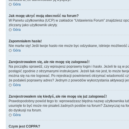
Góra
Jak mogę ukryć moją obecność na forum?
W Panelu użytkownika (UCP) w zakładce “Ustawienia Forum” znajdziesz opcję 
zliczany jako użytkownik ukryty.
Góra
Zapomniałem hasła!
Nie martw się! Jeśli twoje hasło nie może byc odzyskane, istnieje możliwość z
Góra
Zarejestrowałem się, ale nie mogę się zalogować!
Na początku sprawdź, czy wpisujesz poprawny login i hasło. Jeżeli te są w 
postąpić zgodnie z otrzymanymi instrukcjami. Jeżeli tak nie jest, to może 
można się na nie logować. Po rejestracji powinieneś otrzymać wiadomość czy 
że podałeś poprawny adres? Jednym z powodów wykorzystania aktywacji je
Góra
Zarejestrowałem się kiedyś, ale nie mogę się już zalogować!
Prawdopodobny powód tego to: wprowadzasz błędna nazwę użytkownika lub hasł
usunięte to być może nie pisałeś żadnych postów na forum? Zazwyczaj na fo
do dyskusji na forum.
Góra
Czym jest COPPA?