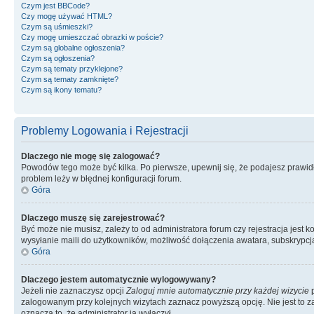
Czym jest BBCode?
Czy mogę używać HTML?
Czym są uśmieszki?
Czy mogę umieszczać obrazki w poście?
Czym są globalne ogłoszenia?
Czym są ogłoszenia?
Czym są tematy przyklejone?
Czym są tematy zamknięte?
Czym są ikony tematu?
Problemy Logowania i Rejestracji
Dlaczego nie mogę się zalogować?
Powodów tego może być kilka. Po pierwsze, upewnij się, że podajesz prawidło
problem leży w błędnej konfiguracji forum.
Góra
Dlaczego muszę się zarejestrować?
Być może nie musisz, zależy to od administratora forum czy rejestracja jest
wysyłanie maili do użytkowników, możliwość dołączenia awatara, subskrypcja
Góra
Dlaczego jestem automatycznie wylogowywany?
Jeżeli nie zaznaczysz opcji
Zaloguj mnie automatycznie przy każdej wizycie
p
zalogowanym przy kolejnych wizytach zaznacz powyższą opcję. Nie jest to zal
oznacza to, że administrator ją wyłączył.