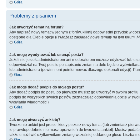
Góra
Problemy z pisaniem
Jak utworzyć temat na forum?
Aby napisać nowy temat w jednym z forów, kliknij odpowiedni przycisk widoc
dostępne dla Ciebie opcje ((
YMożesz zakładać nowe tematy na tym forum, Mo
Góra
Jak mogę wyedytować lub usunąć posta?
Jeżeli nie jesteś administratorem ani moderatorem możesz edytować lub usuwać
odpowiedział na Twój post to po zapisaniu zmian na dole będzie wyświetlana 
lub administratora (powinni oni poinformować dlaczego dokonali edycji). Pam
Góra
Jak mogę dodać podpis do mojego postu?
Aby dodać podpis do postu po pierwsze musisz go utworzyć w swoim profilu.
podpis do wszystkich swoich postów zaznaczając odpowiednią opcję w swoi
wysyłania wiadomości)
Góra
Jak mogę utworzyć ankietę?
Tworzenie ankiet jest proste, kiedy piszesz nowy temat (lub zmieniasz pier
to prawdopodobnie nie masz uprawnień do tworzenia ankiet). Musisz podać tyt
także umożliwić użytkownikom zmianę wcześniej oddanego głosu. Liczba możl
Góra