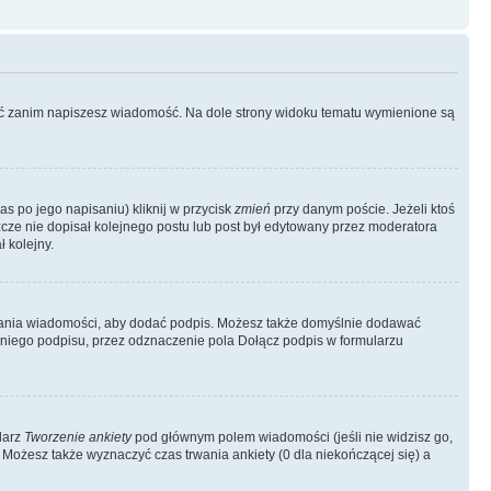
ować zanim napiszesz wiadomość. Na dole strony widoku tematu wymienione są
as po jego napisaniu) kliknij w przycisk
zmień
przy danym poście. Jeżeli ktoś
szcze nie dopisał kolejnego postu lub post był edytowany przez moderatora
 kolejny.
łania wiadomości, aby dodać podpis. Możesz także domyślnie dodawać
niego podpisu, przez odznaczenie pola Dołącz podpis w formularzu
larz
Tworzenie ankiety
pod głównym polem wiadomości (jeśli nie widzisz go,
 Możesz także wyznaczyć czas trwania ankiety (0 dla niekończącej się) a