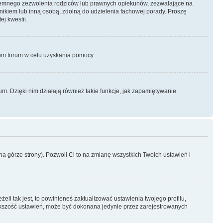
semnego zezwolenia rodziców lub prawnych opiekunów, zezwalające na
awnikiem lub inną osobą, zdolną do udzielenia fachowej porady. Proszę
j kwestii.
orem forum w celu uzyskania pomocy.
. Dzięki nim działają również takie funkcje, jak zapamiętywanie
a górze strony). Pozwoli Ci to na zmianę wszystkich Twoich ustawień i
li tak jest, to powinieneś zaktualizować ustawienia twojego profilu,
większość ustawień, może być dokonana jedynie przez zarejestrowanych