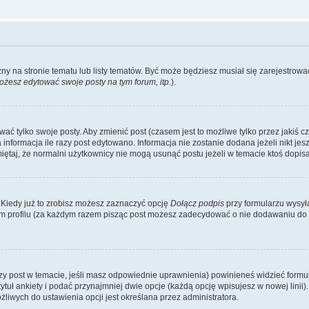
zny na stronie tematu lub listy tematów. Być może będziesz musiał się zarejestr
żesz edytować swoje posty na tym forum, itp.
).
 tylko swoje posty. Aby zmienić post (czasem jest to możliwe tylko przez jakiś cz
informacja ile razy post edytowano. Informacja nie zostanie dodana jeżeli nikt je
iętaj, że normalni użytkownicy nie mogą usunąć postu jeżeli w temacie ktoś dopisał
 Kiedy już to zrobisz możesz zaznaczyć opcję
Dołącz podpis
przy formularzu wysy
m profilu (za każdym razem pisząc post możesz zadecydować o nie dodawaniu do 
wszy post w temacie, jeśli masz odpowiednie uprawnienia) powinieneś widzieć formu
uł ankiety i podać przynajmniej dwie opcje (każdą opcję wpisujesz w nowej linii).
iwych do ustawienia opcji jest określana przez administratora.