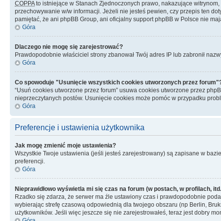
COPPA
to istniejące w Stanach Zjednoczonych prawo, nakazujące witrynom
przechowywanie w/w informacji. Jeżeli nie jesteś pewien, czy przepis ten dot
pamiętać, że ani phpBB Group, ani oficjalny support phpBB w Polsce nie mają
Góra
Dlaczego nie mogę się zarejestrować?
Prawdopodobnie właściciel strony zbanował Twój adres IP lub zabronił nazwy 
Góra
Co spowoduje "Usunięcie wszystkich cookies utworzonych przez forum"
“Usuń cookies utworzone przez forum” usuwa cookies utworzone przez phpBB3
nieprzeczytanych postów. Usunięcie cookies może pomóc w przypadku pro
Góra
Preferencje i ustawienia użytkownika
Jak mogę zmienić moje ustawienia?
Wszystkie Twoje ustawienia (jeśli jesteś zarejestrowany) są zapisane w bazie 
preferencji.
Góra
Nieprawidłowo wyświetla mi się czas na forum (w postach, w profilach, itd.
Rzadko się zdarza, że serwer ma źle ustawiony czas i prawdopodobnie podane 
wybierając strefę czasową odpowiednią dla twojego obszaru (np Berlin, Bruk
użytkowników. Jeśli więc jeszcze się nie zarejestrowałeś, teraz jest dobry mo
Góra