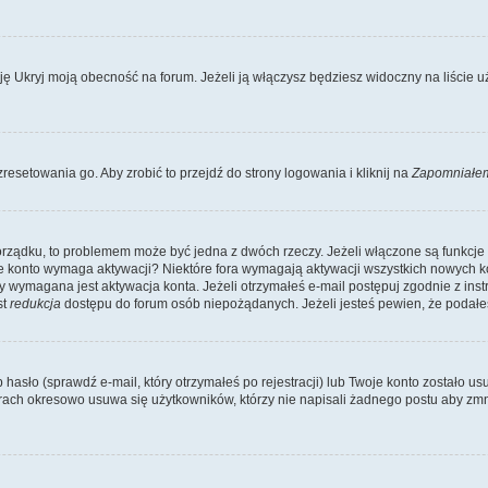
Ukryj moją obecność na forum. Jeżeli ją włączysz będziesz widoczny na liście uży
resetowania go. Aby zrobić to przejdź do strony logowania i kliknij na
Zapomniałem
porządku, to problemem może być jedna z dwóch rzeczy. Jeżeli włączone są funkcj
twoje konto wymaga aktywacji? Niektóre fora wymagają aktywacji wszystkich nowych 
wymagana jest aktywacja konta. Jeżeli otrzymałeś e-mail postępuj zgodnie z instruk
st
redukcja
dostępu do forum osób niepożądanych. Jeżeli jesteś pewien, że podałe
o (sprawdź e-mail, który otrzymałeś po rejestracji) lub Twoje konto zostało usun
rach okresowo usuwa się użytkowników, którzy nie napisali żadnego postu aby zmn