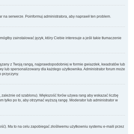
r na serwerze. Poinformuj administratora, aby naprawił ten problem.
ógłby zainstalować język, który Ciebie interesuje a jeśli takie tłumaczenie
iązany z Twoją rangą, najprawdopodobniej w formie gwiazdek, kwadratów lub
atowy lub spersonalizowany dla każdego użytkownika. Administrator forum może
o przyczyny.
, zależnie od szablonu). Większość forów używa rang aby wskazać liczbę
um tylko po to, aby otrzymać wyższą rangę. Moderator lub administrator w
ość). Ma to na celu zapobiegać złośliwemu użytkowniu systemu e-maili przez