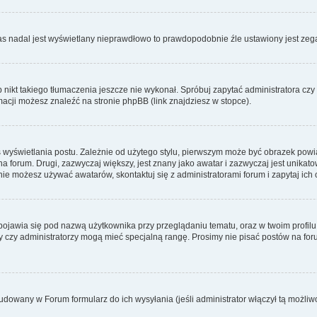
zas nadal jest wyświetlany nieprawdłowo to prawdopodobnie źle ustawiony jest zega
ikt takiego tłumaczenia jeszcze nie wykonał. Spróbuj zapytać administratora czy m
acji możesz znaleźć na stronie phpBB (link znajdziesz w stopce).
 wyświetlania postu. Zależnie od użytego stylu, pierwszym może być obrazek pow
 na forum. Drugi, zazwyczaj większy, jest znany jako awatar i zazwyczaj jest unik
ie możesz używać awatarów, skontaktuj się z administratorami forum i zapytaj ich 
pojawia się pod nazwą użytkownika przy przeglądaniu tematu, oraz w twoim profilu
zy czy administratorzy mogą mieć specjalną rangę. Prosimy nie pisać postów na for
dowany w Forum formularz do ich wysyłania (jeśli administrator włączył tą możliw