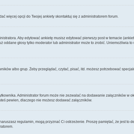
dać więcej opcji do Twojej ankiety skontaktuj się z administratorem forum.
nistratora. Aby edytować ankietę musisz edytować pierwszy post w temacie (ankieta
y już oddane głosy tylko moderator lub administrator może to zrobić. Uniemożliwia
ków albo grup. Żeby przeglądać, czytać, pisać, itd. możesz potrzebować specjalny
ytkownika. Administrator forum może nie zezwalać na dodawanie załączników w o
 jesteś pewien, dlaczego nie możesz dodawać załączników.
e naruszasz regulamin, mogą przyznać Ci ostrzeżenie. Proszę pamiętać, że jest to d
tratorem.