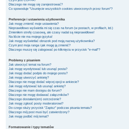
Czym jest COPPA?
Dlaczego nie mogę się zarejestrować?
Co spowoduje "Usunięcie wszystkich cookies utworzonych przez forum"?
Preferencje i ustawienia użytkownika
Jak mogę zmienić moje ustawienia?
Nieprawidłowo wyświetla mi się czas na forum (w postach, w profilach, itd.)
Zmieniłem strefę czasową, ale czasy nadal są nieprawidłowe!
Na liście nie ma mojego języka!
Jak mogę wyświetlać obrazek pod moją nazwą użytkownika?
Czym jest moja ranga i jak mogę ją zmienić?
Dlaczego muszę się zalogować po kliknięciu w przycisk "e-mail"?
Problemy z pisaniem
Jak utworzyć temat na forum?
Jak mogę wyedytować lub usunąć posta?
Jak mogę dodać podpis do mojego postu?
Jak mogę utworzyć ankietę?
Dlaczego nie mogę dodać więcej opcji w ankiecie?
Jak mogę edytować lub usunąć ankietę?
Dlaczego nie mam dostępu do forum?
Dlaczego nie mogę dodawać załączników?
Dlaczego dostałam(em) ostrzeżenie?
Jak mogę zgłosić posty moderatorowi?
Do czego służy przycisk "Zapisz" podczas pisania tematu?
Dlaczego mój post musi być zatwierdzony?
Jak mogę podbić mój temat?
Formatowanie i typy tematów