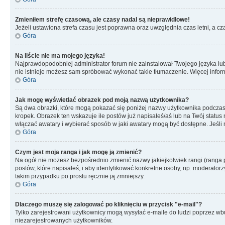
Zmieniłem strefę czasową, ale czasy nadal są nieprawidłowe!
Jeżeli ustawiona strefa czasu jest poprawna oraz uwzględnia czas letni, a c
Góra
Na liście nie ma mojego języka!
Najprawdopodobniej administrator forum nie zainstalował Twojego języka lub n
nie istnieje możesz sam spróbować wykonać takie tłumaczenie. Więcej inform
Góra
Jak mogę wyświetlać obrazek pod moją nazwą użytkownika?
Są dwa obrazki, które mogą pokazać się poniżej nazwy użytkownika podczas
kropek. Obrazek ten wskazuje ile postów już napisałeś/aś lub na Twój status
włączać awatary i wybierać sposób w jaki awatary mogą być dostępne. Jeśli n
Góra
Czym jest moja ranga i jak mogę ją zmienić?
Na ogół nie możesz bezpośrednio zmienić nazwy jakiejkolwiek rangi (ranga 
postów, które napisałeś, i aby identyfikować konkretne osoby, np. moderator
takim przypadku po prostu ręcznie ją zmniejszy.
Góra
Dlaczego muszę się zalogować po kliknięciu w przycisk "e-mail"?
Tylko zarejestrowani użytkownicy mogą wysyłać e-maile do ludzi poprzez wbu
niezarejestrowanych użytkowników.