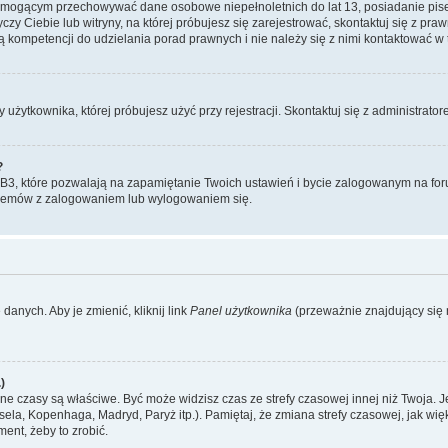
, mogącym przechowywać dane osobowe niepełnoletnich do lat 13, posiadanie pi
yczy Ciebie lub witryny, na której próbujesz się zarejestrować, skontaktuj się z pr
 kompetencji do udzielania porad prawnych i nie należy się z nimi kontaktować w te
użytkownika, której próbujesz użyć przy rejestracji. Skontaktuj się z administrat
?
, które pozwalają na zapamiętanie Twoich ustawień i bycie zalogowanym na forum
blemów z zalogowaniem lub wylogowaniem się.
danych. Aby je zmienić, kliknij link
Panel użytkownika
(przeważnie znajdujący się n
)
czasy są właściwe. Być może widzisz czas ze strefy czasowej innej niż Twoja. Jeże
sela, Kopenhaga, Madryd, Paryż itp.). Pamiętaj, że zmiana strefy czasowej, jak 
ment, żeby to zrobić.