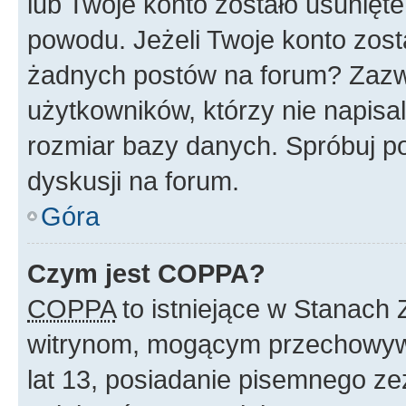
lub Twoje konto zostało usunięte
powodu. Jeżeli Twoje konto zost
żadnych postów na forum? Zazw
użytkowników, którzy nie napisa
rozmiar bazy danych. Spróbuj po
dyskusji na forum.
Góra
Czym jest COPPA?
COPPA
to istniejące w Stanach
witrynom, mogącym przechowywa
lat 13, posiadanie pisemnego z