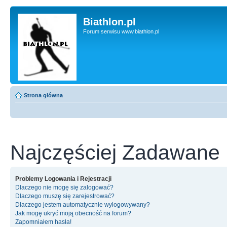
Biathlon.pl
Forum serwisu www.biathlon.pl
Strona główna
Najczęściej Zadawane 
Problemy Logowania i Rejestracji
Dlaczego nie mogę się zalogować?
Dlaczego muszę się zarejestrować?
Dlaczego jestem automatycznie wylogowywany?
Jak mogę ukryć moją obecność na forum?
Zapomniałem hasła!