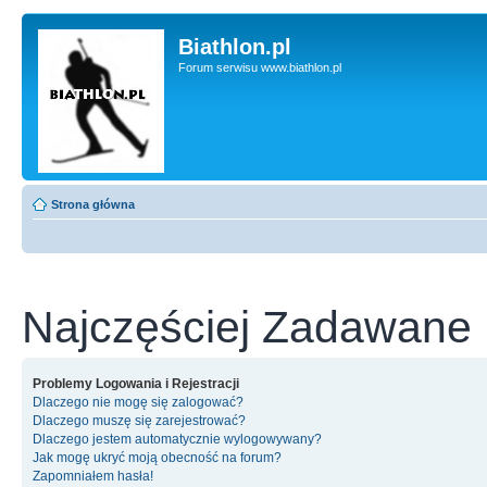
Biathlon.pl
Forum serwisu www.biathlon.pl
Strona główna
Najczęściej Zadawane 
Problemy Logowania i Rejestracji
Dlaczego nie mogę się zalogować?
Dlaczego muszę się zarejestrować?
Dlaczego jestem automatycznie wylogowywany?
Jak mogę ukryć moją obecność na forum?
Zapomniałem hasła!