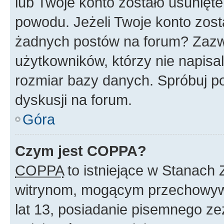
lub Twoje konto zostało usunięte
powodu. Jeżeli Twoje konto zost
żadnych postów na forum? Zazw
użytkowników, którzy nie napisa
rozmiar bazy danych. Spróbuj po
dyskusji na forum.
Góra
Czym jest COPPA?
COPPA
to istniejące w Stanach
witrynom, mogącym przechowywa
lat 13, posiadanie pisemnego z