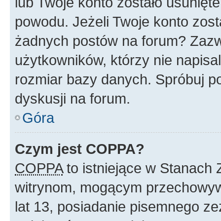
lub Twoje konto zostało usunięte
powodu. Jeżeli Twoje konto zost
żadnych postów na forum? Zazw
użytkowników, którzy nie napisa
rozmiar bazy danych. Spróbuj po
dyskusji na forum.
Góra
Czym jest COPPA?
COPPA
to istniejące w Stanach
witrynom, mogącym przechowywa
lat 13, posiadanie pisemnego z