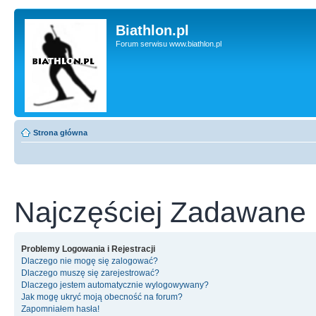
Biathlon.pl
Forum serwisu www.biathlon.pl
Strona główna
Najczęściej Zadawane 
Problemy Logowania i Rejestracji
Dlaczego nie mogę się zalogować?
Dlaczego muszę się zarejestrować?
Dlaczego jestem automatycznie wylogowywany?
Jak mogę ukryć moją obecność na forum?
Zapomniałem hasła!