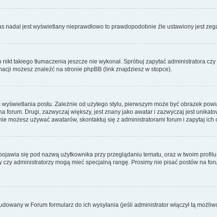
zas nadal jest wyświetlany nieprawdłowo to prawdopodobnie źle ustawiony jest zega
ikt takiego tłumaczenia jeszcze nie wykonał. Spróbuj zapytać administratora czy m
acji możesz znaleźć na stronie phpBB (link znajdziesz w stopce).
 wyświetlania postu. Zależnie od użytego stylu, pierwszym może być obrazek pow
 na forum. Drugi, zazwyczaj większy, jest znany jako awatar i zazwyczaj jest unik
ie możesz używać awatarów, skontaktuj się z administratorami forum i zapytaj ich 
pojawia się pod nazwą użytkownika przy przeglądaniu tematu, oraz w twoim profilu
zy czy administratorzy mogą mieć specjalną rangę. Prosimy nie pisać postów na for
dowany w Forum formularz do ich wysyłania (jeśli administrator włączył tą możliw