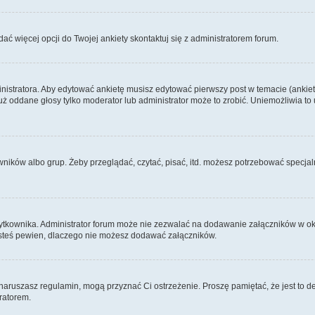
dać więcej opcji do Twojej ankiety skontaktuj się z administratorem forum.
nistratora. Aby edytować ankietę musisz edytować pierwszy post w temacie (ankieta
y już oddane głosy tylko moderator lub administrator może to zrobić. Uniemożliwia
ków albo grup. Żeby przeglądać, czytać, pisać, itd. możesz potrzebować specjalny
ytkownika. Administrator forum może nie zezwalać na dodawanie załączników w o
 jesteś pewien, dlaczego nie możesz dodawać załączników.
e naruszasz regulamin, mogą przyznać Ci ostrzeżenie. Proszę pamiętać, że jest to d
tratorem.