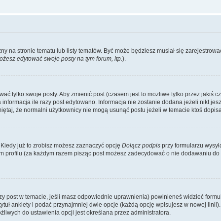
zny na stronie tematu lub listy tematów. Być może będziesz musiał się zarejestr
żesz edytować swoje posty na tym forum, itp.
).
 tylko swoje posty. Aby zmienić post (czasem jest to możliwe tylko przez jakiś cz
informacja ile razy post edytowano. Informacja nie zostanie dodana jeżeli nikt je
iętaj, że normalni użytkownicy nie mogą usunąć postu jeżeli w temacie ktoś dopisał
 Kiedy już to zrobisz możesz zaznaczyć opcję
Dołącz podpis
przy formularzu wysy
m profilu (za każdym razem pisząc post możesz zadecydować o nie dodawaniu do 
wszy post w temacie, jeśli masz odpowiednie uprawnienia) powinieneś widzieć formu
uł ankiety i podać przynajmniej dwie opcje (każdą opcję wpisujesz w nowej linii).
iwych do ustawienia opcji jest określana przez administratora.