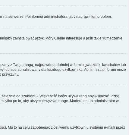
r na serwerze. Poinformuj administratora, aby naprawił ten problem.
ógłby zainstalować język, który Ciebie interesuje a jeśli takie tłumaczenie
iązany z Twoją rangą, najprawdopodobniej w formie gwiazdek, kwadratów lub
atowy lub spersonalizowany dla każdego użytkownika. Administrator forum może
o przyczyny.
, zależnie od szablonu). Większość forów używa rang aby wskazać liczbę
um tylko po to, aby otrzymać wyższą rangę. Moderator lub administrator w
ość). Ma to na celu zapobiegać złośliwemu użytkowniu systemu e-maili przez