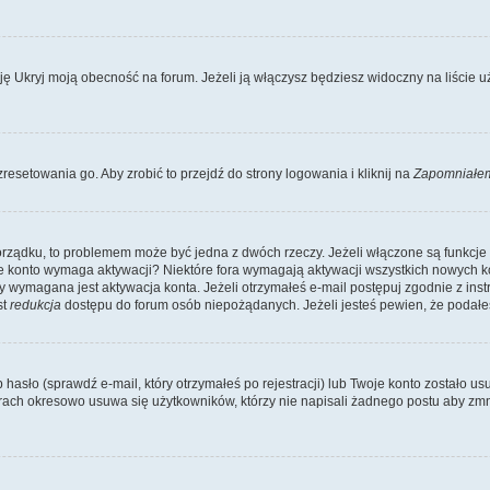
Ukryj moją obecność na forum. Jeżeli ją włączysz będziesz widoczny na liście uży
resetowania go. Aby zrobić to przejdź do strony logowania i kliknij na
Zapomniałem
porządku, to problemem może być jedna z dwóch rzeczy. Jeżeli włączone są funkcj
twoje konto wymaga aktywacji? Niektóre fora wymagają aktywacji wszystkich nowych 
wymagana jest aktywacja konta. Jeżeli otrzymałeś e-mail postępuj zgodnie z instruk
st
redukcja
dostępu do forum osób niepożądanych. Jeżeli jesteś pewien, że podałe
o (sprawdź e-mail, który otrzymałeś po rejestracji) lub Twoje konto zostało usun
rach okresowo usuwa się użytkowników, którzy nie napisali żadnego postu aby zmn