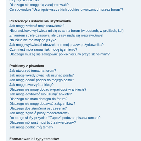
Czym jest COPPA?
Dlaczego nie mogę się zarejestrować?
Co spowoduje "Usunięcie wszystkich cookies utworzonych przez forum"?
Preferencje i ustawienia użytkownika
Jak mogę zmienić moje ustawienia?
Nieprawidłowo wyświetla mi się czas na forum (w postach, w profilach, itd.)
Zmieniłem strefę czasową, ale czasy nadal są nieprawidłowe!
Na liście nie ma mojego języka!
Jak mogę wyświetlać obrazek pod moją nazwą użytkownika?
Czym jest moja ranga i jak mogę ją zmienić?
Dlaczego muszę się zalogować po kliknięciu w przycisk "e-mail"?
Problemy z pisaniem
Jak utworzyć temat na forum?
Jak mogę wyedytować lub usunąć posta?
Jak mogę dodać podpis do mojego postu?
Jak mogę utworzyć ankietę?
Dlaczego nie mogę dodać więcej opcji w ankiecie?
Jak mogę edytować lub usunąć ankietę?
Dlaczego nie mam dostępu do forum?
Dlaczego nie mogę dodawać załączników?
Dlaczego dostałam(em) ostrzeżenie?
Jak mogę zgłosić posty moderatorowi?
Do czego służy przycisk "Zapisz" podczas pisania tematu?
Dlaczego mój post musi być zatwierdzony?
Jak mogę podbić mój temat?
Formatowanie i typy tematów