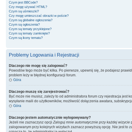
Czym jest BBCode?
Czy mogę używać HTML?
Czym są uśmieszki?
Czy mogę umieszczać obrazki w poście?
Czym są globalne ogłoszenia?
Czym są ogłoszenia?
Czym są tematy przyklejone?
Czym są tematy zamknięte?
Czym są ikony tematu?
Problemy Logowania i Rejestracji
Dlaczego nie mogę się zalogować?
Powodów tego może być kilka. Po pierwsze, upewnij się, że podajesz prawidło
problem leży w błędnej konfiguracji forum.
Góra
Dlaczego muszę się zarejestrować?
Być może nie musisz, zależy to od administratora forum czy rejestracja jest
wysyłanie maili do użytkowników, możliwość dołączenia awatara, subskrypcja
Góra
Dlaczego jestem automatycznie wylogowywany?
Jeżeli nie zaznaczysz opcji
Zaloguj mnie automatycznie przy każdej wizycie
p
zalogowanym przy kolejnych wizytach zaznacz powyższą opcję. Nie jest to zal
oznacza to, że administrator ją wyłączył.