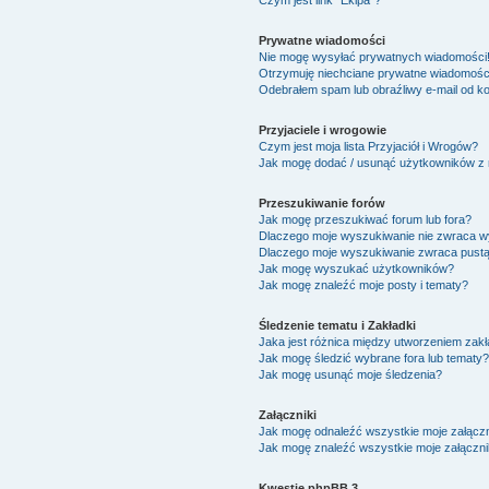
Czym jest link "Ekipa"?
Prywatne wiadomości
Nie mogę wysyłać prywatnych wiadomości
Otrzymuję niechciane prywatne wiadomośc
Odebrałem spam lub obraźliwy e-mail od ko
Przyjaciele i wrogowie
Czym jest moja lista Przyjaciół i Wrogów?
Jak mogę dodać / usunąć użytkowników z mo
Przeszukiwanie forów
Jak mogę przeszukiwać forum lub fora?
Dlaczego moje wyszukiwanie nie zwraca 
Dlaczego moje wyszukiwanie zwraca pustą
Jak mogę wyszukać użytkowników?
Jak mogę znaleźć moje posty i tematy?
Śledzenie tematu i Zakładki
Jaka jest różnica między utworzeniem zakł
Jak mogę śledzić wybrane fora lub tematy?
Jak mogę usunąć moje śledzenia?
Załączniki
Jak mogę odnaleźć wszystkie moje załączn
Jak mogę znaleźć wszystkie moje załączni
Kwestie phpBB 3