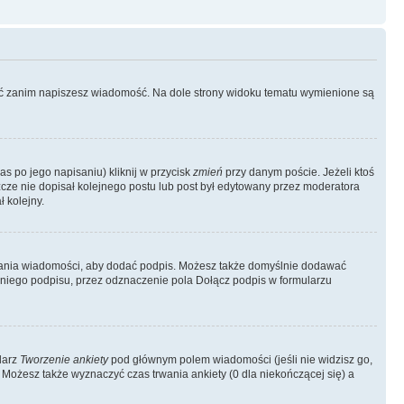
ować zanim napiszesz wiadomość. Na dole strony widoku tematu wymienione są
as po jego napisaniu) kliknij w przycisk
zmień
przy danym poście. Jeżeli ktoś
szcze nie dopisał kolejnego postu lub post był edytowany przez moderatora
 kolejny.
łania wiadomości, aby dodać podpis. Możesz także domyślnie dodawać
niego podpisu, przez odznaczenie pola Dołącz podpis w formularzu
larz
Tworzenie ankiety
pod głównym polem wiadomości (jeśli nie widzisz go,
 Możesz także wyznaczyć czas trwania ankiety (0 dla niekończącej się) a