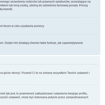
semnego zezwolenia rodziców lub prawnych opiekunów, zezwalające na
awnikiem lub inną osobą, zdolną do udzielenia fachowej porady. Proszę
j kwestii.
orem forum w celu uzyskania pomocy.
. Dzięki nim działają również takie funkcje, jak zapamiętywanie
a górze strony). Pozwoli Ci to na zmianę wszystkich Twoich ustawień i
li tak jest, to powinieneś zaktualizować ustawienia twojego profilu,
większość ustawień, może być dokonana jedynie przez zarejestrowanych