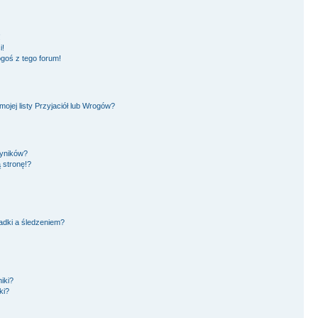
!
i!
goś z tego forum!
jej listy Przyjaciół lub Wrogów?
wyników?
 stronę!?
adki a śledzeniem?
iki?
ki?