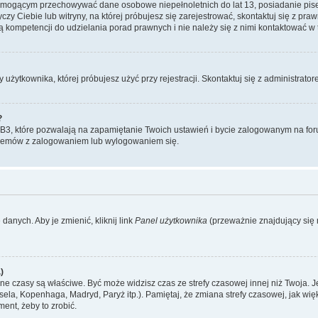
, mogącym przechowywać dane osobowe niepełnoletnich do lat 13, posiadanie pi
yczy Ciebie lub witryny, na której próbujesz się zarejestrować, skontaktuj się z pr
 kompetencji do udzielania porad prawnych i nie należy się z nimi kontaktować w te
użytkownika, której próbujesz użyć przy rejestracji. Skontaktuj się z administrat
?
, które pozwalają na zapamiętanie Twoich ustawień i bycie zalogowanym na forum
blemów z zalogowaniem lub wylogowaniem się.
danych. Aby je zmienić, kliknij link
Panel użytkownika
(przeważnie znajdujący się n
)
czasy są właściwe. Być może widzisz czas ze strefy czasowej innej niż Twoja. Jeże
sela, Kopenhaga, Madryd, Paryż itp.). Pamiętaj, że zmiana strefy czasowej, jak 
ment, żeby to zrobić.