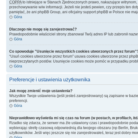
COPPA
to istniejące w Stanach Zjednoczonych prawo, nakazujące witrynom
przechowywanie w/w informacji. Jeżeli nie jesteś pewien, czy przepis ten dot
pamiętać, że ani phpBB Group, ani oficjalny support phpBB w Polsce nie mają
Góra
Dlaczego nie mogę się zarejestrować?
Prawdopodobnie właściciel strony zbanował Twój adres IP lub zabronił nazwy 
Góra
Co spowoduje "Usunięcie wszystkich cookies utworzonych przez forum"
“Usuń cookies utworzone przez forum” usuwa cookies utworzone przez phpBB3
nieprzeczytanych postów. Usunięcie cookies może pomóc w przypadku pro
Góra
Preferencje i ustawienia użytkownika
Jak mogę zmienić moje ustawienia?
Wszystkie Twoje ustawienia (jeśli jesteś zarejestrowany) są zapisane w bazie 
preferencji.
Góra
Nieprawidłowo wyświetla mi się czas na forum (w postach, w profilach, itd.
Rzadko się zdarza, że serwer ma źle ustawiony czas i prawdopodobnie podane 
wybierając strefę czasową odpowiednią dla twojego obszaru (np Berlin, Bruk
użytkowników. Jeśli więc jeszcze się nie zarejestrowałeś, teraz jest dobry mo
Góra