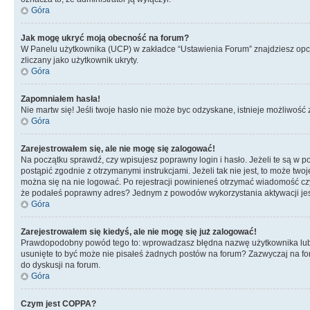
Góra
Jak mogę ukryć moją obecność na forum?
W Panelu użytkownika (UCP) w zakładce “Ustawienia Forum” znajdziesz opcję 
zliczany jako użytkownik ukryty.
Góra
Zapomniałem hasła!
Nie martw się! Jeśli twoje hasło nie może byc odzyskane, istnieje możliwość z
Góra
Zarejestrowałem się, ale nie mogę się zalogować!
Na początku sprawdź, czy wpisujesz poprawny login i hasło. Jeżeli te są w 
postąpić zgodnie z otrzymanymi instrukcjami. Jeżeli tak nie jest, to może 
można się na nie logować. Po rejestracji powinieneś otrzymać wiadomość czy 
że podałeś poprawny adres? Jednym z powodów wykorzystania aktywacji je
Góra
Zarejestrowałem się kiedyś, ale nie mogę się już zalogować!
Prawdopodobny powód tego to: wprowadzasz błędna nazwę użytkownika lub hasł
usunięte to być może nie pisałeś żadnych postów na forum? Zazwyczaj na fo
do dyskusji na forum.
Góra
Czym jest COPPA?