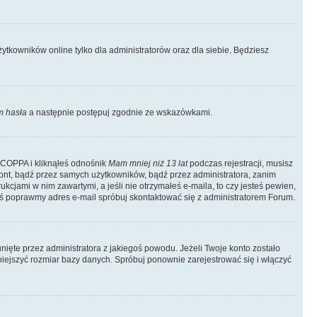
tkowników online tylko dla administratorów oraz dla siebie. Będziesz
 hasła
a następnie postępuj zgodnie ze wskazówkami.
e COPPA i kliknąłeś odnośnik
Mam mniej niż 13 lat
podczas rejestracji, musisz
kont, bądź przez samych użytkowników, bądź przez administratora, zanim
cjami w nim zawartymi, a jeśli nie otrzymałeś e-maila, to czy jesteś pewien,
ś poprawmy adres e-mail spróbuj skontaktować się z administratorem Forum.
ięte przez administratora z jakiegoś powodu. Jeżeli Twoje konto zostało
iejszyć rozmiar bazy danych. Spróbuj ponownie zarejestrować się i włączyć