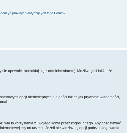
nadużyć prawnych dotyczących tego Forum?
się upewnić skontaktuj się z administratorem). Możliwe jest także, że
dodatkowych opcji niedostępnych dla gości takich jak prywatne wiadomości,
onał.
żliwia to korzystania z Twojego konta przez kogoś innego. Aby pozostawać
ternetowej czy na uczelni. Jeżeli nie widzisz tej opcji podczas logowania