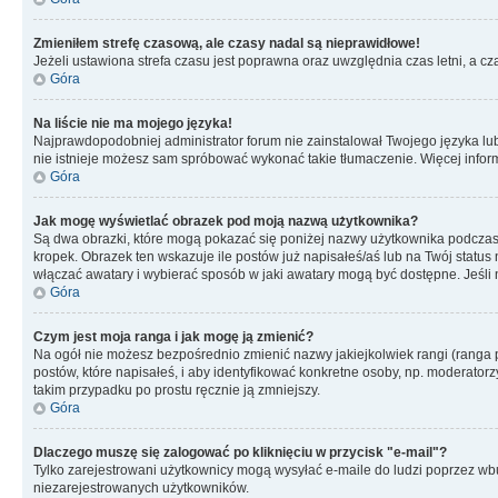
Zmieniłem strefę czasową, ale czasy nadal są nieprawidłowe!
Jeżeli ustawiona strefa czasu jest poprawna oraz uwzględnia czas letni, a c
Góra
Na liście nie ma mojego języka!
Najprawdopodobniej administrator forum nie zainstalował Twojego języka lub n
nie istnieje możesz sam spróbować wykonać takie tłumaczenie. Więcej inform
Góra
Jak mogę wyświetlać obrazek pod moją nazwą użytkownika?
Są dwa obrazki, które mogą pokazać się poniżej nazwy użytkownika podczas
kropek. Obrazek ten wskazuje ile postów już napisałeś/aś lub na Twój status
włączać awatary i wybierać sposób w jaki awatary mogą być dostępne. Jeśli n
Góra
Czym jest moja ranga i jak mogę ją zmienić?
Na ogół nie możesz bezpośrednio zmienić nazwy jakiejkolwiek rangi (ranga 
postów, które napisałeś, i aby identyfikować konkretne osoby, np. moderator
takim przypadku po prostu ręcznie ją zmniejszy.
Góra
Dlaczego muszę się zalogować po kliknięciu w przycisk "e-mail"?
Tylko zarejestrowani użytkownicy mogą wysyłać e-maile do ludzi poprzez wbu
niezarejestrowanych użytkowników.