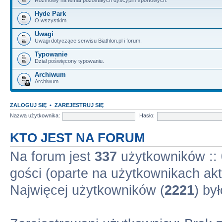
Hyde Park
O wszystkim.
Uwagi
Uwagi dotyczące serwisu Biathlon.pl i forum.
Typowanie
Dział poświęcony typowaniu.
Archiwum
Archiwum
ZALOGUJ SIĘ
•
ZAREJESTRUJ SIĘ
Nazwa użytkownika:
Hasło:
KTO JEST NA FORUM
Na forum jest
337
użytkowników :: 
gości (oparte na użytkownikach akt
Najwięcej użytkowników (
2221
) by