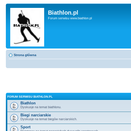
Biathlon.pl
Forum serwisu www.biathlon.pl
Strona główna
FORUM SERWISU BIATHLON.PL
Biathlon
Dyskusje na temat biathlonu.
Biegi narciarskie
Dyskusje na temat biegów narciarskich.
Sport
Rozmowy na temat pozostałych dyscyplin sportowych.