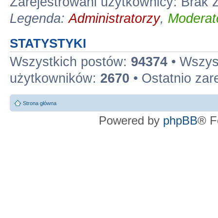
Zarejestrowani użytkownicy: Brak
Legenda:
Administratorzy
,
Moderato
STATYSTYKI
Wszystkich postów:
94374
• Wszys
użytkowników:
2670
• Ostatnio zar
Strona główna
Powered by
phpBB
® F